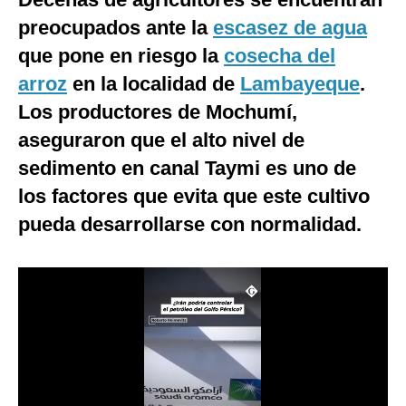
preocupados ante la
escasez de agua
Moda
que pone en riesgo la
cosecha del
Estilos
arroz
en la localidad de
Lambayeque
.
Mundo
Los productores de Mochumí,
EEUU
aseguraron que el alto nivel de
sedimento en canal Taymi es uno de
México
los factores que evita que este cultivo
España
pueda desarrollarse con normalidad.
Internacional
Tecnología
Club del Suscriptor
Mix
G de Gestión