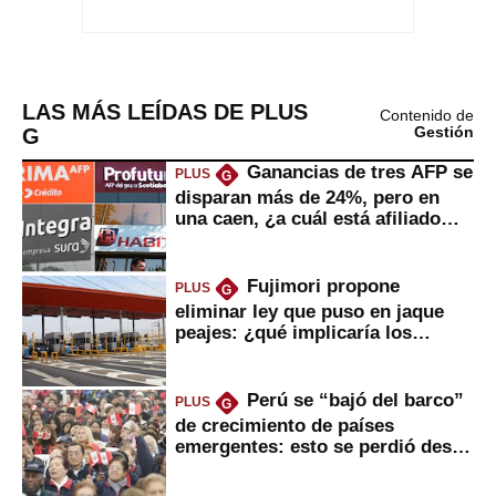
LAS MÁS LEÍDAS DE PLUS
Contenido de
G
Gestión
Ganancias de tres AFP se
PLUS
G
disparan más de 24%, pero en
una caen, ¿a cuál está afiliado
usted?
Fujimori propone
PLUS
G
eliminar ley que puso en jaque
peajes: ¿qué implicaría los
usuarios?
Perú se “bajó del barco”
PLUS
G
de crecimiento de países
emergentes: esto se perdió desde
2022