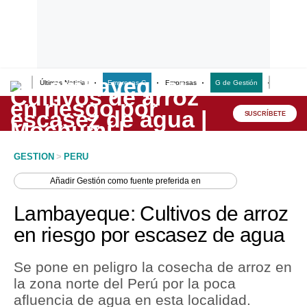
Últimas Noticias
Empresas G
Empresas
G de Gestión
Finanzas
Lo último
Peru Quiosco
SUSCRÍBETE
Portada
GESTION
>
PERU
Empresas
Añadir
Gestión
como fuente preferida en
Management & Empleo
Lambayeque: Cultivos de arroz
Economía
en riesgo por escasez de agua
Mercados
Se pone en peligro la cosecha de arroz en
Perú
la zona norte del Perú por la poca
afluencia de agua en esta localidad.
Política