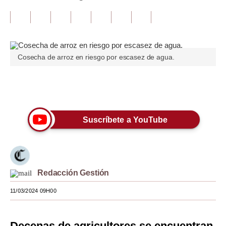
Tu Dinero
Finanzas Personales
Cosecha de arroz en riesgo por escasez de agua.
Inmobiliarias
Plus G
Únete a nuestro canal
Opinión
Suscríbete a YouTube
Editorial
Pregunta de hoy
Blogs
Redacción Gestión
Tendencias
11/03/2024 09H00
Lujo
Viajes
Decenas de agricultores se encuentran