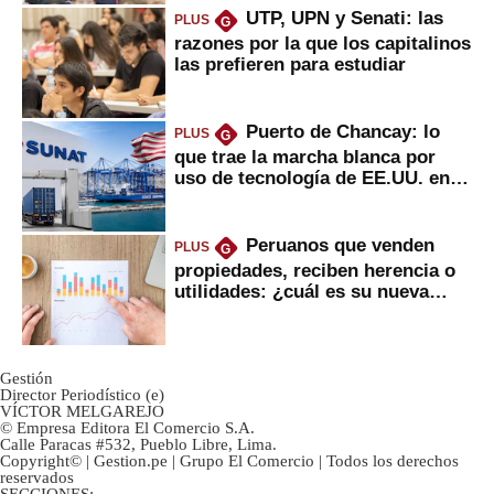
UTP, UPN y Senati: las
PLUS
G
razones por la que los capitalinos
las prefieren para estudiar
Puerto de Chancay: lo
PLUS
G
que trae la marcha blanca por
uso de tecnología de EE.UU. en
mercancías
Peruanos que venden
PLUS
G
propiedades, reciben herencia o
utilidades: ¿cuál es su nueva
inversión clave?
Gestión
Director Periodístico (e)
VÍCTOR MELGAREJO
© Empresa Editora El Comercio S.A.
Calle Paracas #532, Pueblo Libre, Lima.
Copyright© | Gestion.pe | Grupo El Comercio | Todos los derechos
reservados
SECCIONES: