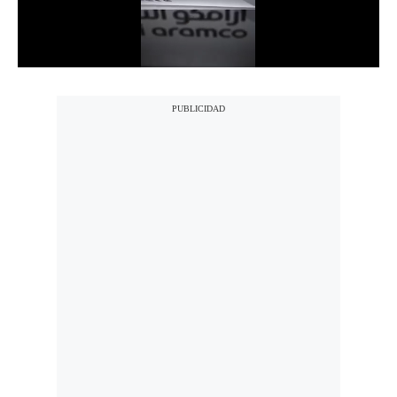
Notas Contratadas
Podcast
Gestión TV
Videos
Fotogalerías
gestion.pe
¿quiénes
Somos?
Términos
Y
Condiciones
Política
De
Privacidad