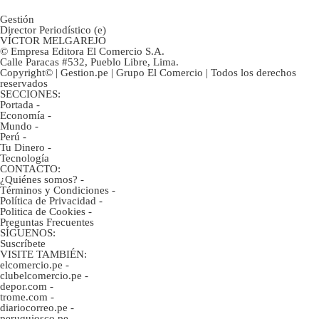
Gestión
Director Periodístico (e)
VÍCTOR MELGAREJO
© Empresa Editora El Comercio S.A.
Calle Paracas #532, Pueblo Libre, Lima.
Copyright© | Gestion.pe | Grupo El Comercio | Todos los derechos
reservados
SECCIONES:
Portada
-
Economía
-
Mundo
-
Perú
-
Tu Dinero
-
Tecnología
CONTACTO:
¿Quiénes somos?
-
Términos y Condiciones
-
Política de Privacidad
-
Politica de Cookies
-
Preguntas Frecuentes
SÍGUENOS:
Suscríbete
VISITE TAMBIÉN:
elcomercio.pe
-
clubelcomercio.pe
-
depor.com
-
trome.com
-
diariocorreo.pe
-
peruquiosco.pe
-