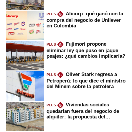
marcan urgentes?
Alicorp: qué ganó con la
PLUS
G
compra del negocio de Unilever
en Colombia
Fujimori propone
PLUS
G
eliminar ley que puso en jaque
peajes: ¿qué cambios implicaría?
Oliver Stark regresa a
PLUS
G
Petroperú: lo que dice el ministro
del Minem sobre la petrolera
Viviendas sociales
PLUS
G
quedarían fuera del negocio de
alquiler: la propuesta del
gobierno