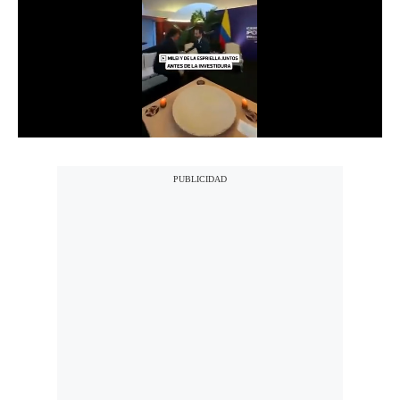
Notas Contratadas
Podcast
Gestión TV
Videos
Fotogalerías
gestion.pe
¿quiénes
Somos?
Términos
Y
Condiciones
Política
De
Privacidad