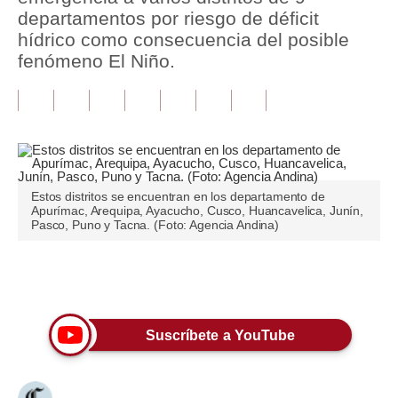
departamentos por riesgo de déficit
Tu Dinero
hídrico como consecuencia del posible
fenómeno El Niño.
Finanzas Personales
Inmobiliarias
Plus G
Opinión
Estos distritos se encuentran en los departamento de
Apurímac, Arequipa, Ayacucho, Cusco, Huancavelica, Junín,
Editorial
Pasco, Puno y Tacna. (Foto: Agencia Andina)
Pregunta de hoy
Únete a nuestro canal
Blogs
Tendencias
Suscríbete a YouTube
Lujo
Viajes