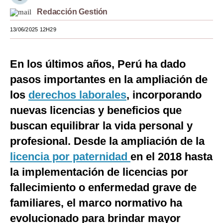
Redacción Gestión
Moda
13/06/2025 12H29
Estilos
Mundo
En los últimos años, Perú ha dado
EEUU
pasos importantes en la ampliación de
los
derechos laborales
, incorporando
México
nuevas licencias y beneficios que
España
buscan equilibrar la vida personal y
Internacional
profesional. Desde la ampliación de la
Tecnología
licencia por paternidad
en el 2018 hasta
la implementación de licencias por
Club del Suscriptor
fallecimiento o enfermedad grave de
Mix
familiares, el marco normativo ha
G de Gestión
evolucionado para brindar mayor