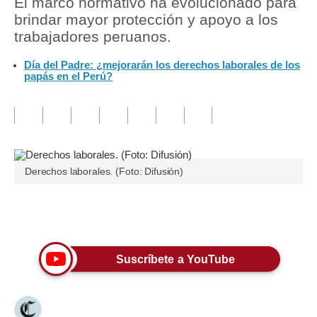
El marco normativo ha evolucionado para
brindar mayor protección y apoyo a los
Tu Dinero
trabajadores peruanos.
Finanzas Personales
Día del Padre: ¿mejorarán los derechos laborales de los
papás en el Perú?
Inmobiliarias
Plus G
Opinión
Editorial
Derechos laborales. (Foto: Difusión)
Pregunta de hoy
Únete a nuestro canal
Blogs
Tendencias
Suscríbete a YouTube
Lujo
Viajes