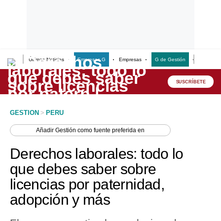
Últimas Noticias
Empresas G
Empresas
G de Gestión
Finanzas
Lo último
Peru Quiosco
SUSCRÍBETE
Portada
GESTION
>
PERU
Empresas
Añadir
Gestión
como fuente preferida en
Management & Empleo
Derechos laborales: todo lo
Economía
que debes saber sobre
licencias por paternidad,
Mercados
adopción y más
Perú
Política