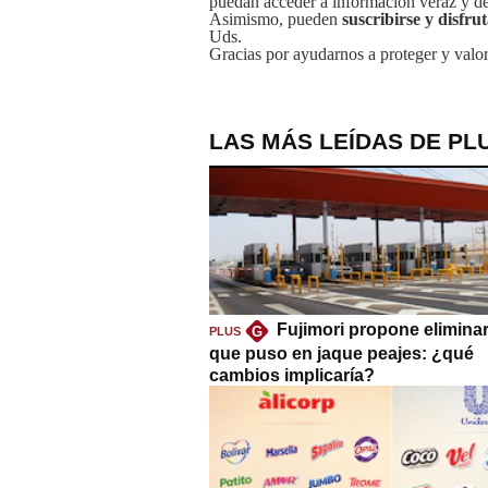
puedan acceder a información veraz y de 
Asimismo, pueden
suscribirse y disfru
Uds.
Gracias por ayudarnos a proteger y valor
LAS MÁS LEÍDAS DE PL
Fujimori propone eliminar
G
PLUS
que puso en jaque peajes: ¿qué
cambios implicaría?