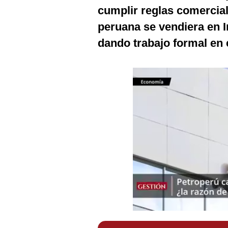
Podcast
cumplir reglas comercial
peruana se vendiera en I
Gestión TV
dando trabajo formal en 
Videos
Fotogalerías
gestion.pe
¿quiénes
Somos?
Términos
Y
Condiciones
Política
De
Privacidad
Politica