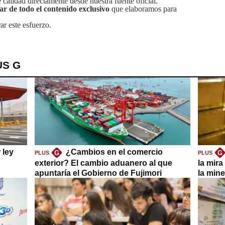
calidad directamente desde nuestra fuente oficial.
tar de todo el contenido exclusivo
que elaboramos para
ar este esfuerzo.
US G
 ley
¿Cambios en el comercio
G
G
PLUS
PLUS
exterior? El cambio aduanero al que
la mira
apuntaría el Gobierno de Fujimori
la mine