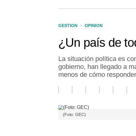
Finanzas Personales
Inmobiliarias
GESTION
>
OPINION
Plus G
¿Un país de t
Opinión
Editorial
La situación política es 
gobierno, han llegado a m
Pregunta de hoy
menos de cómo responderle
Blogs
Tendencias
Lujo
(Foto: GEC)
Viajes
Moda
Únete a nuestro canal