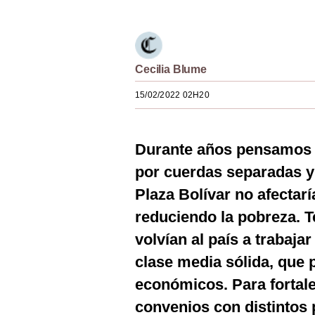
Estilos
Mundo
Cecilia Blume
EEUU
15/02/2022 02H20
México
España
Durante años pensamos q
Internacional
por cuerdas separadas y 
Tecnología
Plaza Bolívar no afectarí
Club del Suscriptor
reduciendo la pobreza. 
volvían al país a trabaj
Mix
clase media sólida, que p
G de Gestión
económicos. Para fortal
Notas Contratadas
convenios con distintos