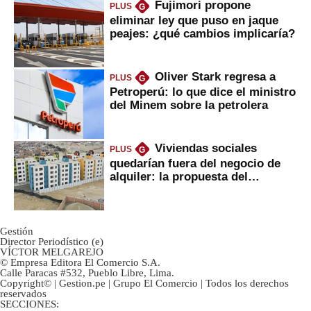
Fujimori propone
PLUS
G
eliminar ley que puso en jaque
peajes: ¿qué cambios implicaría?
Oliver Stark regresa a
PLUS
G
Petroperú: lo que dice el ministro
del Minem sobre la petrolera
Viviendas sociales
PLUS
G
quedarían fuera del negocio de
alquiler: la propuesta del
gobierno
Gestión
Director Periodístico (e)
VÍCTOR MELGAREJO
© Empresa Editora El Comercio S.A.
Calle Paracas #532, Pueblo Libre, Lima.
Copyright© | Gestion.pe | Grupo El Comercio | Todos los derechos
reservados
SECCIONES: