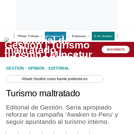
Últimas Noticias
Empresas G
Empresas
G de Gestión
Finanzas
Lo último
Peru Quiosco
SUSCRÍBETE
Portada
GESTION
>
OPINION
>
EDITORIAL
Empresas
Añadir
Gestión
como fuente preferida en
Management & Empleo
Turismo maltratado
Economía
Editorial de Gestión. Sería apropiado
Mercados
reforzar la campaña ‘Awaken to Peru’ y
seguir apuntando al turismo interno.
Perú
Política