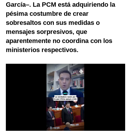
García–. La PCM está adquiriendo la
Notas Contratadas
pésima costumbre de crear
Podcast
sobresaltos con sus medidas o
Gestión TV
mensajes sorpresivos, que
aparentemente no coordina con los
Videos
ministerios respectivos.
Fotogalerías
gestion.pe
¿quiénes
Somos?
Términos
Y
Condiciones
Política
De
Privacidad