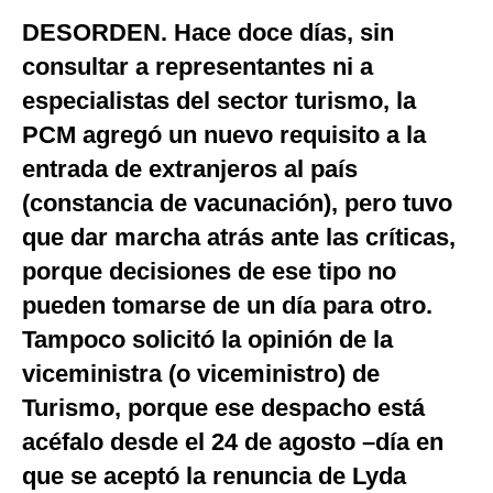
DESORDEN. Hace doce días, sin
Moda
consultar a representantes ni a
Estilos
especialistas del sector turismo, la
Mundo
PCM agregó un nuevo requisito a la
entrada de extranjeros al país
EEUU
(constancia de vacunación), pero tuvo
México
que dar marcha atrás ante las críticas,
España
porque decisiones de ese tipo no
Internacional
pueden tomarse de un día para otro.
Tampoco solicitó la opinión de la
Tecnología
viceministra (o viceministro) de
Club del Suscriptor
Turismo, porque ese despacho está
Mix
acéfalo desde el 24 de agosto –día en
que se aceptó la renuncia de Lyda
G de Gestión