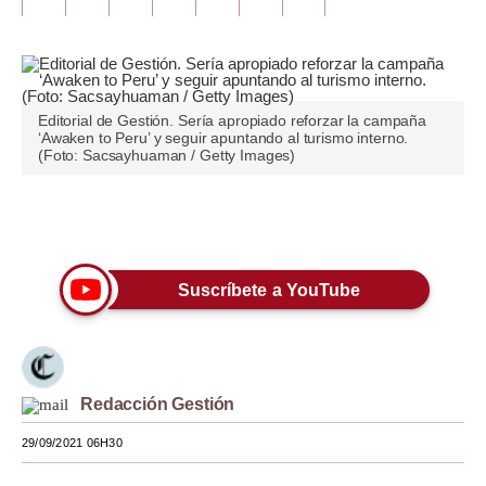
Tu Dinero
Finanzas Personales
Editorial de Gestión. Sería apropiado reforzar la campaña
Inmobiliarias
‘Awaken to Peru’ y seguir apuntando al turismo interno.
(Foto: Sacsayhuaman / Getty Images)
Plus G
Opinión
Únete a nuestro canal
Editorial
Suscríbete a YouTube
Pregunta de hoy
Blogs
Tendencias
Redacción Gestión
Lujo
29/09/2021 06H30
Viajes