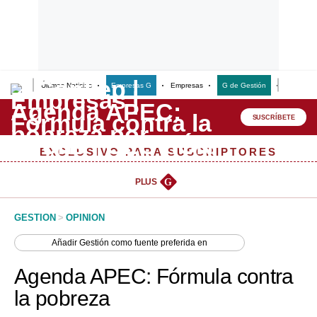
Últimas Noticias
Empresas G
Empresas
G de Gestión
Finanzas
Lo último
Peru Quiosco
SUSCRÍBETE
Portada
EXCLUSIVO PARA SUSCRIPTORES
Empresas
PLUS
G
Management & Empleo
GESTION
>
OPINION
Economía
Añadir
Gestión
como fuente preferida en
Mercados
Agenda APEC: Fórmula contra
Perú
la pobreza
Política