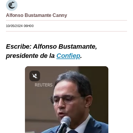
Moda
Alfonso Bustamante Canny
Estilos
10/05/2024 06H00
Mundo
EEUU
Escribe: Alfonso Bustamante,
presidente de la
Confiep
.
México
España
Internacional
Tecnología
Club del Suscriptor
Mix
G de Gestión