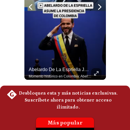
Notas Contratadas
Podcast
Gestión TV
Videos
Fotogalerías
Abelardo De La Espriella Se Reúne Con Javier Milei En Cali | Gestión Mundo
Abelardo De La Espriella Juramenta Como Nuevo Presidente | Gestión Mundo
El presidente electo de Colombia, Abelardo de la Espriella, sostuvo una reunión bilateral en Cali con el mandatario argentino Javier Milei. El encuentro se dio pocas horas antes de la ceremonia de investidura presidencial para el periodo 2026-2030, marcando el inicio de una nueva alianza estratégica regional. #DeLaEspriella #JavierMilei #Colombia #Argentina #PoliticaLatina #Shorts 👉 Suscríbete y activa la campana para no perderte nuestro análisis diario. 🌎 Síguenos en nuestras redes sociales: 📌 Web oficial: https://gestion.pe/mundo/ 📌 LinkedIn: http://bit.ly/3HYIET0 📌 X (Twitter): http://bit.ly/4noZtX9 📌 TikTok: http://bit.ly/4evB6TO
Momento histórico en Colombia: Abelardo de la Espriella prestó juramento y recibió la banda presidencial en la Arena USC de Cali, convirtiéndose oficialmente en el nuevo Presidente de la República para el periodo 2026-2030. Por primera vez en la historia reciente del país, la investidura presidencial se celebró fuera de Bogotá. ¿Qué opinas del inicio de este nuevo mandato constitucional? #DeLaEspriella #Colombia #PosesionPresidencial #Cali #Shorts 👉 Suscríbete y activa la campana para no perderte nuestro análisis diario. 🌎 Síguenos en nuestras redes sociales: 📌 Web oficial: https://gestion.pe/mundo/ 📌 LinkedIn: http://bit.ly/3HYIET0 📌 X (Twitter): http://bit.ly/4noZtX9 📌 TikTok: http://bit.ly/4evB6TO
gestion.pe
¿quiénes
Somos?
Términos
Y
Condiciones
Política
De
Privacidad