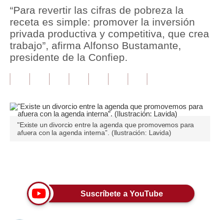
“Para revertir las cifras de pobreza la
Tu Dinero
receta es simple: promover la inversión
privada productiva y competitiva, que crea
Finanzas Personales
trabajo”, afirma Alfonso Bustamante,
presidente de la Confiep.
Inmobiliarias
Plus G
Opinión
Editorial
"Existe un divorcio entre la agenda que promovemos para
afuera con la agenda interna”. (Ilustración: Lavida)
Pregunta de hoy
Blogs
Únete a nuestro canal
Tendencias
Suscríbete a YouTube
Lujo
Viajes