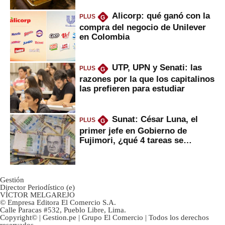
Alicorp: qué ganó con la
PLUS
G
compra del negocio de Unilever
en Colombia
UTP, UPN y Senati: las
PLUS
G
razones por la que los capitalinos
las prefieren para estudiar
Sunat: César Luna, el
PLUS
G
primer jefe en Gobierno de
Fujimori, ¿qué 4 tareas se
marcan urgentes?
Gestión
Director Periodístico (e)
VÍCTOR MELGAREJO
© Empresa Editora El Comercio S.A.
Calle Paracas #532, Pueblo Libre, Lima.
Copyright© | Gestion.pe | Grupo El Comercio | Todos los derechos
reservados