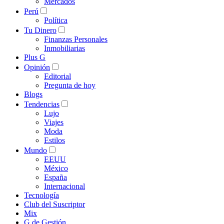
Mercados
Perú
Política
Tu Dinero
Finanzas Personales
Inmobiliarias
Plus G
Opinión
Editorial
Pregunta de hoy
Blogs
Tendencias
Lujo
Viajes
Moda
Estilos
Mundo
EEUU
México
España
Internacional
Tecnología
Club del Suscriptor
Mix
G de Gestión