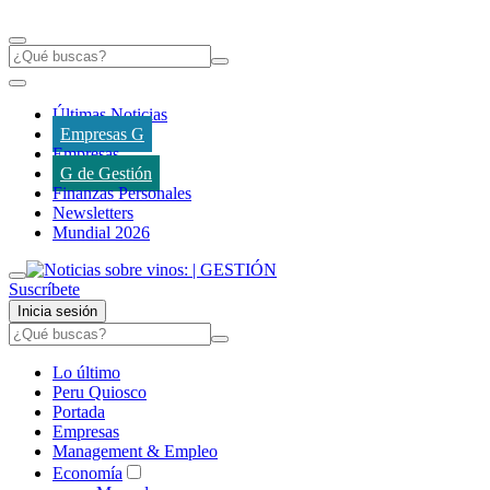
Últimas Noticias
Empresas G
Empresas
G de Gestión
Finanzas Personales
Newsletters
Mundial 2026
Suscríbete
Inicia sesión
Lo último
Peru Quiosco
Portada
Empresas
Management & Empleo
Economía