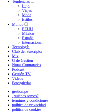
Tendencias
Lujo
Viajes
Moda
Estilos
Mundo
EEUU
México
España
Internacional
Tecnología
Club del Suscriptor
Mix
G de Gestión
Notas Contratadas
Podcast
Gestión TV
Videos
Fotogalerías
gestion.pe
¿quiénes somos?
términos y condiciones
política de privacidad
politica de cookies