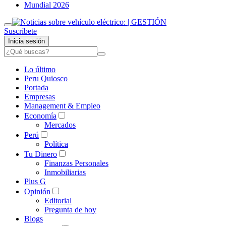
Mundial 2026
Suscríbete
Inicia sesión
Lo último
Peru Quiosco
Portada
Empresas
Management & Empleo
Economía
Mercados
Perú
Política
Tu Dinero
Finanzas Personales
Inmobiliarias
Plus G
Opinión
Editorial
Pregunta de hoy
Blogs