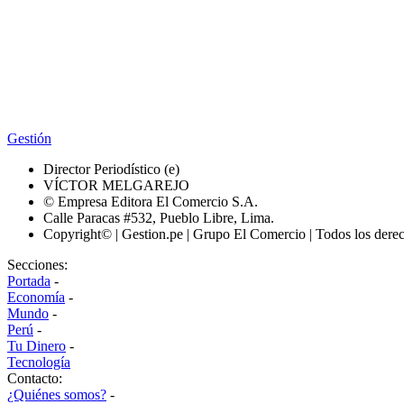
Gestión
Director Periodístico (e)
VÍCTOR MELGAREJO
© Empresa Editora El Comercio S.A.
Calle Paracas #532, Pueblo Libre, Lima.
Copyright© | Gestion.pe | Grupo El Comercio | Todos los dere
Secciones:
Portada
-
Economía
-
Mundo
-
Perú
-
Tu Dinero
-
Tecnología
Contacto:
¿Quiénes somos?
-