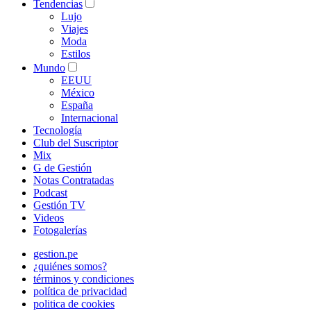
Tendencias
Lujo
Viajes
Moda
Estilos
Mundo
EEUU
México
España
Internacional
Tecnología
Club del Suscriptor
Mix
G de Gestión
Notas Contratadas
Podcast
Gestión TV
Videos
Fotogalerías
gestion.pe
¿quiénes somos?
términos y condiciones
política de privacidad
politica de cookies