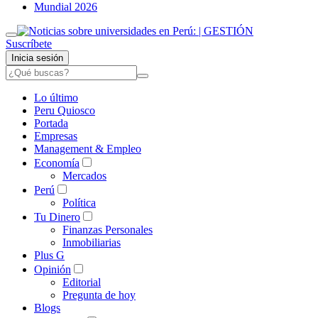
Mundial 2026
Suscríbete
Inicia sesión
Lo último
Peru Quiosco
Portada
Empresas
Management & Empleo
Economía
Mercados
Perú
Política
Tu Dinero
Finanzas Personales
Inmobiliarias
Plus G
Opinión
Editorial
Pregunta de hoy
Blogs