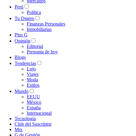
Mercados
Perú
Política
Tu Dinero
Finanzas Personales
Inmobiliarias
Plus G
Opinión
Editorial
Pregunta de hoy
Blogs
Tendencias
Lujo
Viajes
Moda
Estilos
Mundo
EEUU
México
España
Internacional
Tecnología
Club del Suscriptor
Mix
G de Gestión