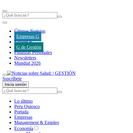
Últimas Noticias
Empresas G
Empresas
G de Gestión
Finanzas Personales
Newsletters
Mundial 2026
Suscríbete
Inicia sesión
Lo último
Peru Quiosco
Portada
Empresas
Management & Empleo
Economía