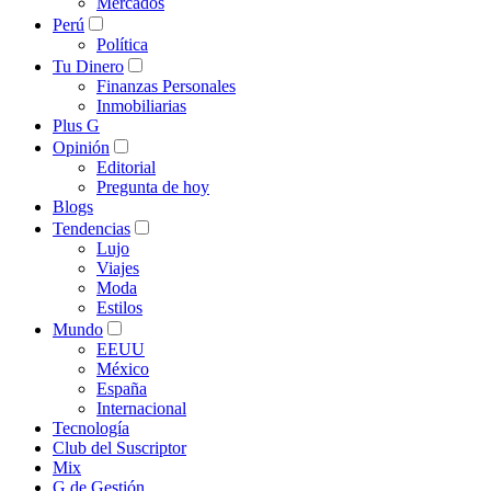
Mercados
Perú
Política
Tu Dinero
Finanzas Personales
Inmobiliarias
Plus G
Opinión
Editorial
Pregunta de hoy
Blogs
Tendencias
Lujo
Viajes
Moda
Estilos
Mundo
EEUU
México
España
Internacional
Tecnología
Club del Suscriptor
Mix
G de Gestión