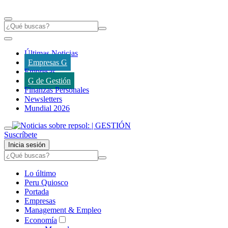
Últimas Noticias
Empresas G
Empresas
G de Gestión
Finanzas Personales
Newsletters
Mundial 2026
Suscríbete
Inicia sesión
Lo último
Peru Quiosco
Portada
Empresas
Management & Empleo
Economía