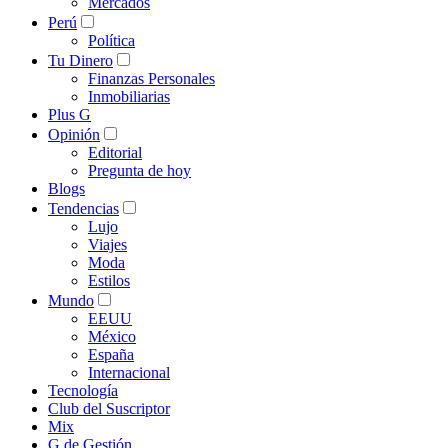
Mercados
Perú
Política
Tu Dinero
Finanzas Personales
Inmobiliarias
Plus G
Opinión
Editorial
Pregunta de hoy
Blogs
Tendencias
Lujo
Viajes
Moda
Estilos
Mundo
EEUU
México
España
Internacional
Tecnología
Club del Suscriptor
Mix
G de Gestión