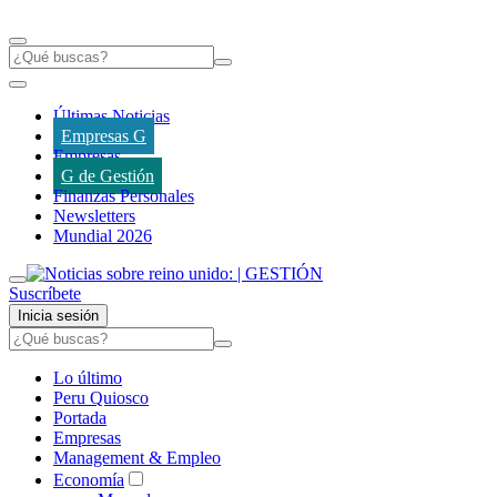
Últimas Noticias
Empresas G
Empresas
G de Gestión
Finanzas Personales
Newsletters
Mundial 2026
Suscríbete
Inicia sesión
Lo último
Peru Quiosco
Portada
Empresas
Management & Empleo
Economía