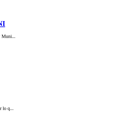
NI
y Muni...
 lo q...