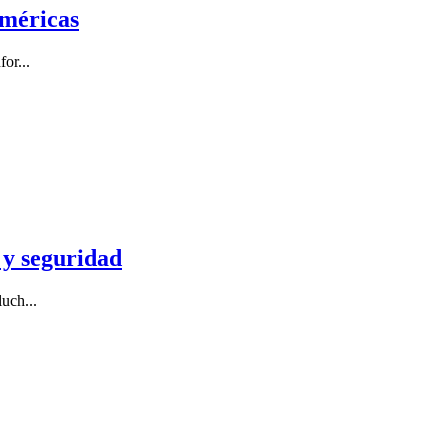
Américas
or...
 y seguridad
uch...