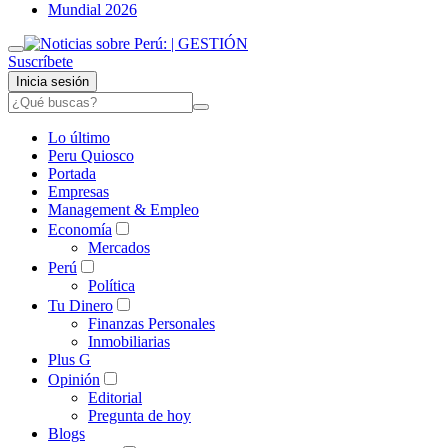
Mundial 2026
Suscríbete
Inicia sesión
Lo último
Peru Quiosco
Portada
Empresas
Management & Empleo
Economía
Mercados
Perú
Política
Tu Dinero
Finanzas Personales
Inmobiliarias
Plus G
Opinión
Editorial
Pregunta de hoy
Blogs