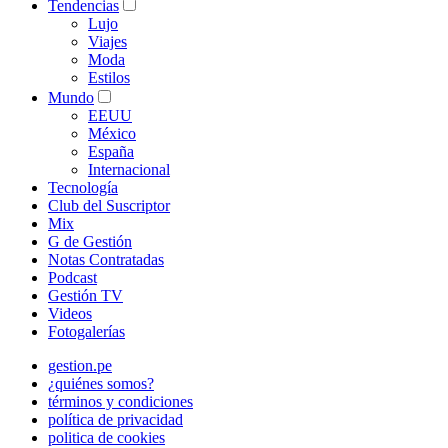
Tendencias
Lujo
Viajes
Moda
Estilos
Mundo
EEUU
México
España
Internacional
Tecnología
Club del Suscriptor
Mix
G de Gestión
Notas Contratadas
Podcast
Gestión TV
Videos
Fotogalerías
gestion.pe
¿quiénes somos?
términos y condiciones
política de privacidad
politica de cookies