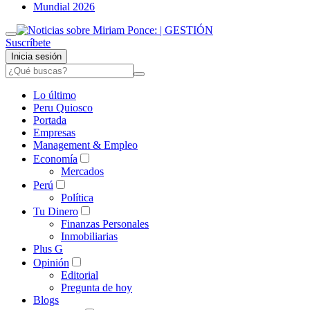
Mundial 2026
Suscríbete
Inicia sesión
Lo último
Peru Quiosco
Portada
Empresas
Management & Empleo
Economía
Mercados
Perú
Política
Tu Dinero
Finanzas Personales
Inmobiliarias
Plus G
Opinión
Editorial
Pregunta de hoy
Blogs