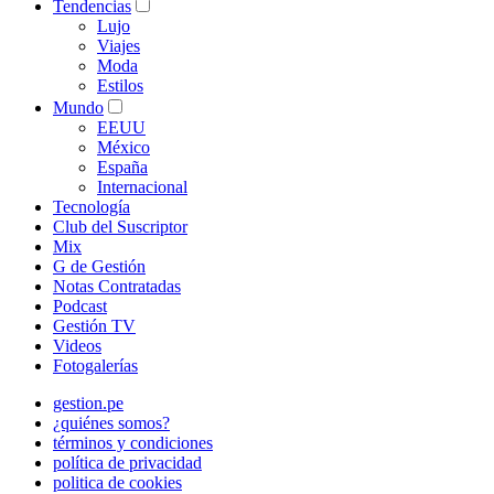
Tendencias
Lujo
Viajes
Moda
Estilos
Mundo
EEUU
México
España
Internacional
Tecnología
Club del Suscriptor
Mix
G de Gestión
Notas Contratadas
Podcast
Gestión TV
Videos
Fotogalerías
gestion.pe
¿quiénes somos?
términos y condiciones
política de privacidad
politica de cookies