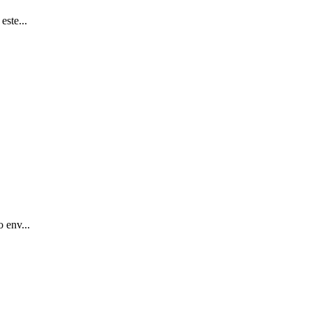
este...
 env...