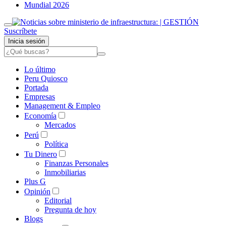
Mundial 2026
Suscríbete
Inicia sesión
Lo último
Peru Quiosco
Portada
Empresas
Management & Empleo
Economía
Mercados
Perú
Política
Tu Dinero
Finanzas Personales
Inmobiliarias
Plus G
Opinión
Editorial
Pregunta de hoy
Blogs