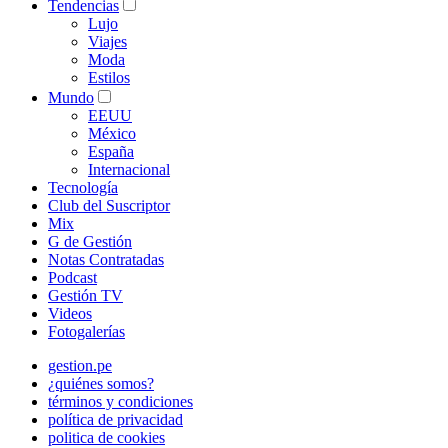
Tendencias
Lujo
Viajes
Moda
Estilos
Mundo
EEUU
México
España
Internacional
Tecnología
Club del Suscriptor
Mix
G de Gestión
Notas Contratadas
Podcast
Gestión TV
Videos
Fotogalerías
gestion.pe
¿quiénes somos?
términos y condiciones
política de privacidad
politica de cookies