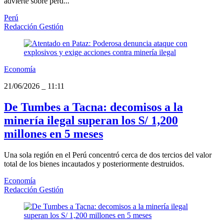
advierte sobre pérd...
Perú
Redacción Gestión
Economía
21/06/2026
_
11:11
De Tumbes a Tacna: decomisos a la
minería ilegal superan los S/ 1,200
millones en 5 meses
Una sola región en el Perú concentró cerca de dos tercios del valor
total de los bienes incautados y posteriormente destruidos.
Economía
Redacción Gestión