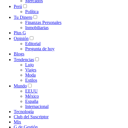
Mercados
Perú
Política
Tu Dinero
Finanzas Personales
Inmobiliarias
Plus G
Opinión
Editorial
Pregunta de hoy
Blogs
Tendencias
Lujo
Viajes
Moda
Estilos
Mundo
EEUU
México
España
Internacional
Tecnología
Club del Suscriptor
Mix
G de Gestión