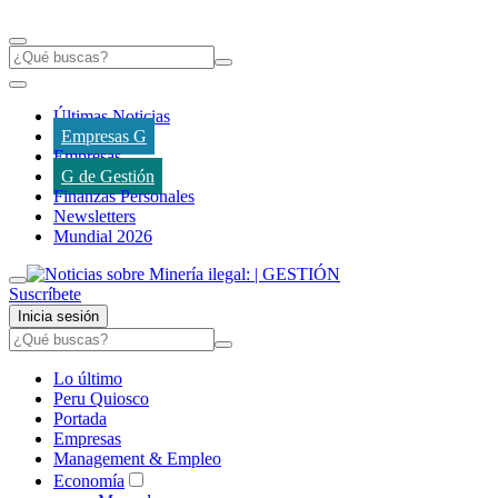
Últimas Noticias
Empresas G
Empresas
G de Gestión
Finanzas Personales
Newsletters
Mundial 2026
Suscríbete
Inicia sesión
Lo último
Peru Quiosco
Portada
Empresas
Management & Empleo
Economía