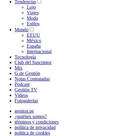
Tendencias
Lujo
Viajes
Moda
Estilos
Mundo
EEUU
México
España
Internacional
Tecnología
Club del Suscriptor
Mix
G de Gestión
Notas Contratadas
Podcast
Gestión TV
Videos
Fotogalerías
gestion.pe
¿quiénes somos?
términos y condiciones
política de privacidad
politica de cookies