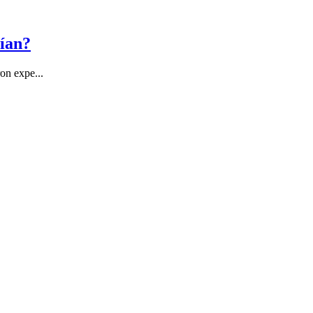
rían?
on expe...