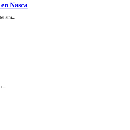
 en Nasca
l sini...
 ...