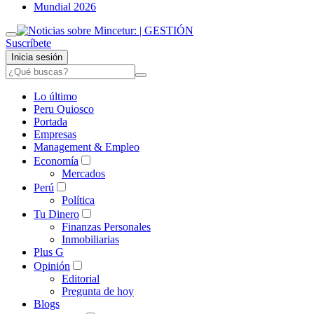
Mundial 2026
Suscríbete
Inicia sesión
Lo último
Peru Quiosco
Portada
Empresas
Management & Empleo
Economía
Mercados
Perú
Política
Tu Dinero
Finanzas Personales
Inmobiliarias
Plus G
Opinión
Editorial
Pregunta de hoy
Blogs