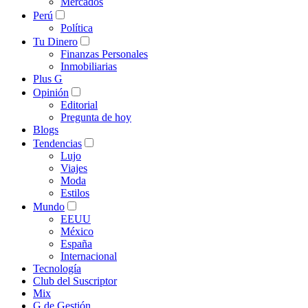
Mercados
Perú
Política
Tu Dinero
Finanzas Personales
Inmobiliarias
Plus G
Opinión
Editorial
Pregunta de hoy
Blogs
Tendencias
Lujo
Viajes
Moda
Estilos
Mundo
EEUU
México
España
Internacional
Tecnología
Club del Suscriptor
Mix
G de Gestión