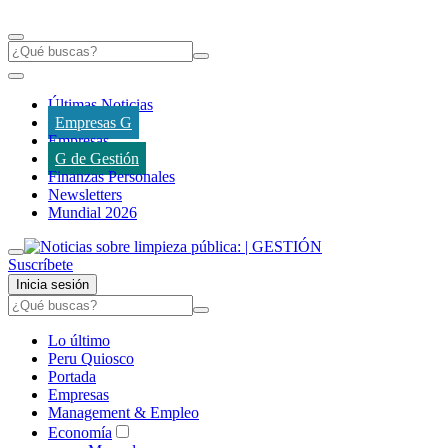
Últimas Noticias
Empresas G
Empresas
G de Gestión
Finanzas Personales
Newsletters
Mundial 2026
Suscríbete
Inicia sesión
Lo último
Peru Quiosco
Portada
Empresas
Management & Empleo
Economía