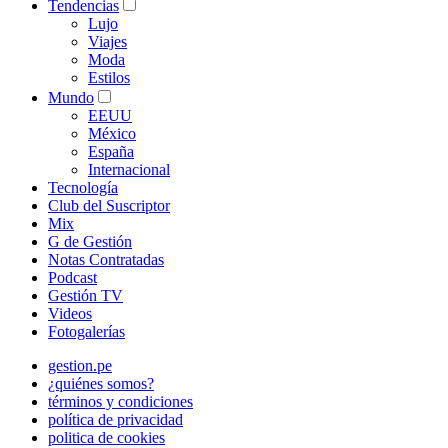
Tendencias
Lujo
Viajes
Moda
Estilos
Mundo
EEUU
México
España
Internacional
Tecnología
Club del Suscriptor
Mix
G de Gestión
Notas Contratadas
Podcast
Gestión TV
Videos
Fotogalerías
gestion.pe
¿quiénes somos?
términos y condiciones
política de privacidad
politica de cookies