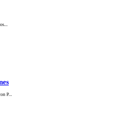
os...
nes
on P...