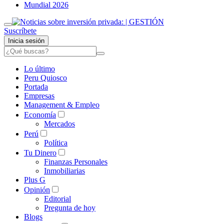
Mundial 2026
Suscríbete
Inicia sesión
Lo último
Peru Quiosco
Portada
Empresas
Management & Empleo
Economía
Mercados
Perú
Política
Tu Dinero
Finanzas Personales
Inmobiliarias
Plus G
Opinión
Editorial
Pregunta de hoy
Blogs