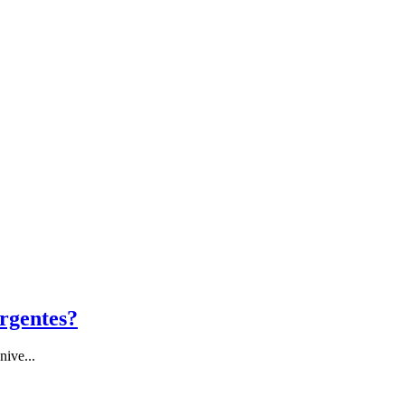
urgentes?
nive...