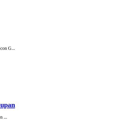
 con G...
cupan
n ...