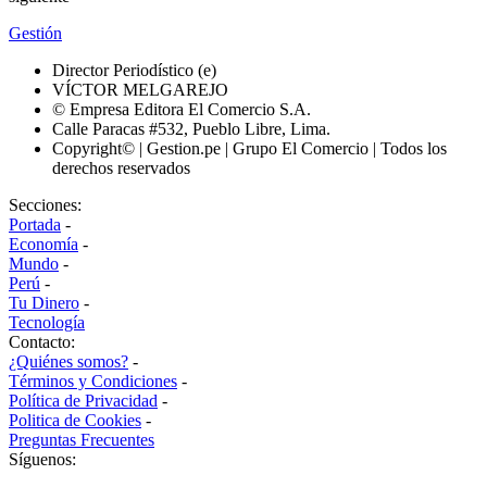
Gestión
Director Periodístico (e)
VÍCTOR MELGAREJO
© Empresa Editora El Comercio S.A.
Calle Paracas #532, Pueblo Libre, Lima.
Copyright© | Gestion.pe | Grupo El Comercio | Todos los
derechos reservados
Secciones:
Portada
-
Economía
-
Mundo
-
Perú
-
Tu Dinero
-
Tecnología
Contacto:
¿Quiénes somos?
-
Términos y Condiciones
-
Política de Privacidad
-
Politica de Cookies
-
Preguntas Frecuentes
Síguenos: