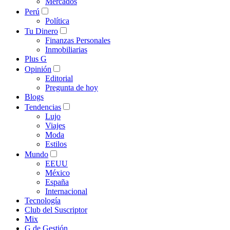
Mercados
Perú
Política
Tu Dinero
Finanzas Personales
Inmobiliarias
Plus G
Opinión
Editorial
Pregunta de hoy
Blogs
Tendencias
Lujo
Viajes
Moda
Estilos
Mundo
EEUU
México
España
Internacional
Tecnología
Club del Suscriptor
Mix
G de Gestión