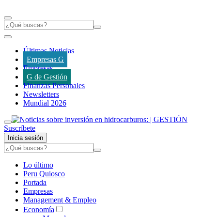
Últimas Noticias
Empresas G
Empresas
G de Gestión
Finanzas Personales
Newsletters
Mundial 2026
Suscríbete
Inicia sesión
Lo último
Peru Quiosco
Portada
Empresas
Management & Empleo
Economía