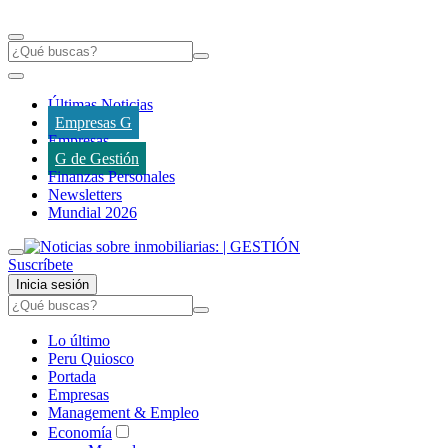
Últimas Noticias
Empresas G
Empresas
G de Gestión
Finanzas Personales
Newsletters
Mundial 2026
Suscríbete
Inicia sesión
Lo último
Peru Quiosco
Portada
Empresas
Management & Empleo
Economía