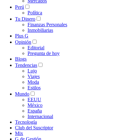
Mercados
Perú
Política
Tu Dinero
Finanzas Personales
Inmobiliarias
Plus G
Opinión
Editorial
Pregunta de hoy
Blogs
Tendencias
Lujo
Viajes
Moda
Estilos
Mundo
EEUU
México
España
Internacional
Tecnología
Club del Suscriptor
Mix
G de Gestión