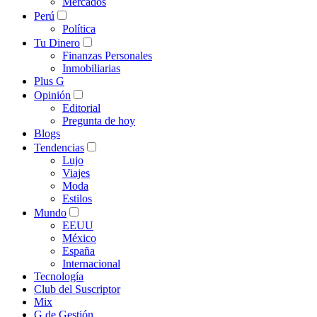
Mercados
Perú
Política
Tu Dinero
Finanzas Personales
Inmobiliarias
Plus G
Opinión
Editorial
Pregunta de hoy
Blogs
Tendencias
Lujo
Viajes
Moda
Estilos
Mundo
EEUU
México
España
Internacional
Tecnología
Club del Suscriptor
Mix
G de Gestión