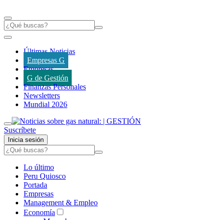
Últimas Noticias
Empresas G
Empresas
G de Gestión
Finanzas Personales
Newsletters
Mundial 2026
Suscríbete
Inicia sesión
Lo último
Peru Quiosco
Portada
Empresas
Management & Empleo
Economía