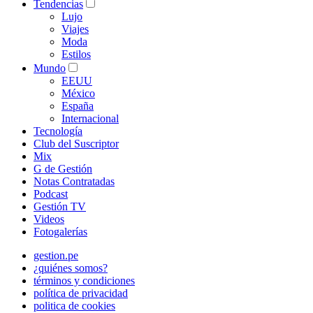
Tendencias
Lujo
Viajes
Moda
Estilos
Mundo
EEUU
México
España
Internacional
Tecnología
Club del Suscriptor
Mix
G de Gestión
Notas Contratadas
Podcast
Gestión TV
Videos
Fotogalerías
gestion.pe
¿quiénes somos?
términos y condiciones
política de privacidad
politica de cookies