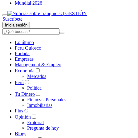
Mundial 2026
Suscríbete
Inicia sesión
Lo último
Peru Quiosco
Portada
Empresas
Management & Empleo
Economía
Mercados
Perú
Política
Tu Dinero
Finanzas Personales
Inmobiliarias
Plus G
Opinión
Editorial
Pregunta de hoy
Blogs