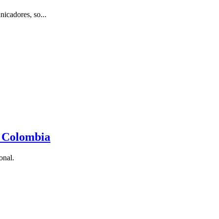
icadores, so...
y Colombia
onal.