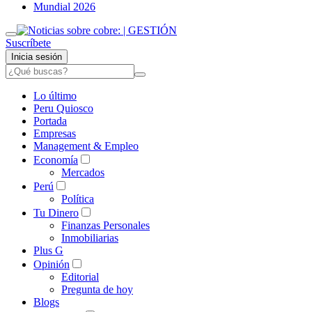
Mundial 2026
Suscríbete
Inicia sesión
Lo último
Peru Quiosco
Portada
Empresas
Management & Empleo
Economía
Mercados
Perú
Política
Tu Dinero
Finanzas Personales
Inmobiliarias
Plus G
Opinión
Editorial
Pregunta de hoy
Blogs