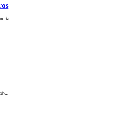
ros
nería.
ob...