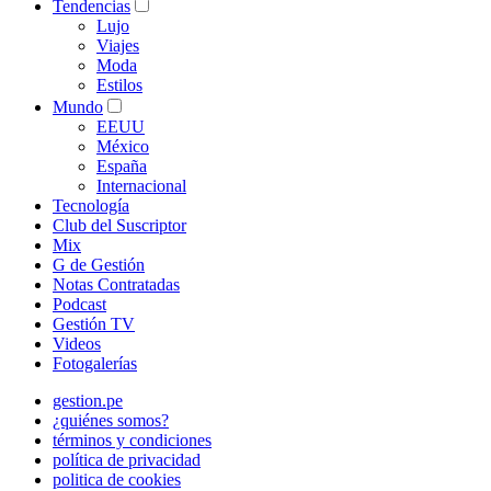
Tendencias
Lujo
Viajes
Moda
Estilos
Mundo
EEUU
México
España
Internacional
Tecnología
Club del Suscriptor
Mix
G de Gestión
Notas Contratadas
Podcast
Gestión TV
Videos
Fotogalerías
gestion.pe
¿quiénes somos?
términos y condiciones
política de privacidad
politica de cookies