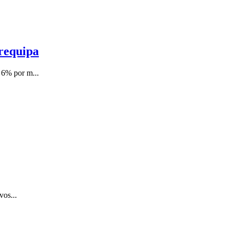
Arequipa
 6% por m...
vos...