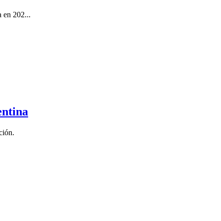
 en 202...
entina
ción.