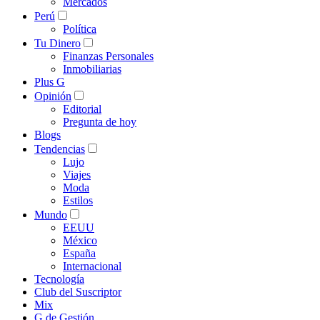
Mercados
Perú
Política
Tu Dinero
Finanzas Personales
Inmobiliarias
Plus G
Opinión
Editorial
Pregunta de hoy
Blogs
Tendencias
Lujo
Viajes
Moda
Estilos
Mundo
EEUU
México
España
Internacional
Tecnología
Club del Suscriptor
Mix
G de Gestión