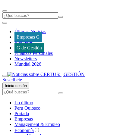
Últimas Noticias
Empresas G
Empresas
G de Gestión
Finanzas Personales
Newsletters
Mundial 2026
Suscríbete
Inicia sesión
Lo último
Peru Quiosco
Portada
Empresas
Management & Empleo
Economía