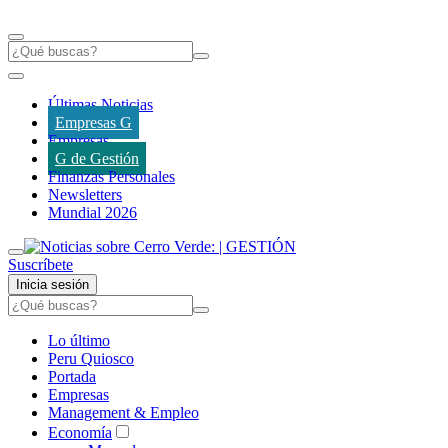
Últimas Noticias
Empresas G
Empresas
G de Gestión
Finanzas Personales
Newsletters
Mundial 2026
Suscríbete
Inicia sesión
Lo último
Peru Quiosco
Portada
Empresas
Management & Empleo
Economía