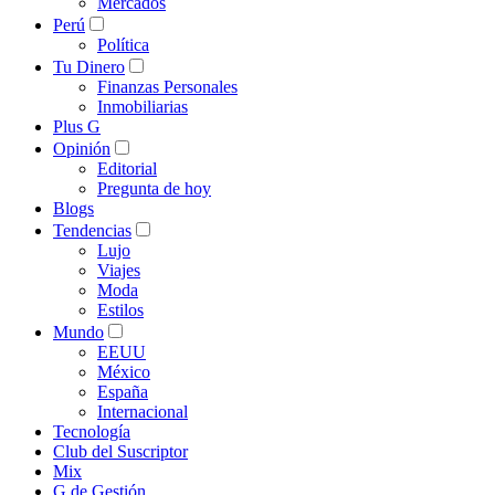
Mercados
Perú
Política
Tu Dinero
Finanzas Personales
Inmobiliarias
Plus G
Opinión
Editorial
Pregunta de hoy
Blogs
Tendencias
Lujo
Viajes
Moda
Estilos
Mundo
EEUU
México
España
Internacional
Tecnología
Club del Suscriptor
Mix
G de Gestión