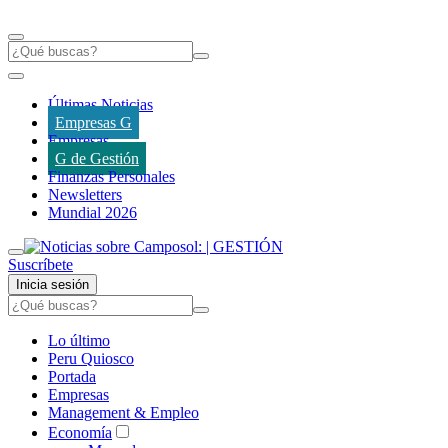
Últimas Noticias
Empresas G
Empresas
G de Gestión
Finanzas Personales
Newsletters
Mundial 2026
Suscríbete
Inicia sesión
Lo último
Peru Quiosco
Portada
Empresas
Management & Empleo
Economía