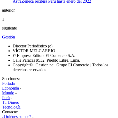
anterior
1
siguiente
Gestión
Director Periodístico (e)
VÍCTOR MELGAREJO
© Empresa Editora El Comercio S.A.
Calle Paracas #532, Pueblo Libre, Lima.
Copyright© | Gestion.pe | Grupo El Comercio | Todos los
derechos reservados
Secciones:
Portada
-
Economía
-
Mundo
-
Perú
-
Tu Dinero
-
Tecnología
Contacto:
¿Quiénes somos?
-