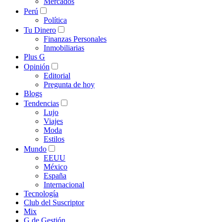
Mercados
Perú
Política
Tu Dinero
Finanzas Personales
Inmobiliarias
Plus G
Opinión
Editorial
Pregunta de hoy
Blogs
Tendencias
Lujo
Viajes
Moda
Estilos
Mundo
EEUU
México
España
Internacional
Tecnología
Club del Suscriptor
Mix
G de Gestión