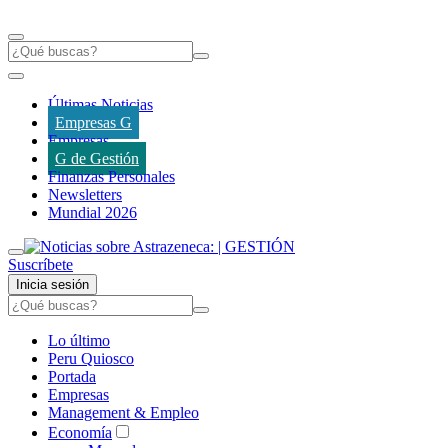
Últimas Noticias
Empresas G
Empresas
G de Gestión
Finanzas Personales
Newsletters
Mundial 2026
Suscríbete
Inicia sesión
Lo último
Peru Quiosco
Portada
Empresas
Management & Empleo
Economía