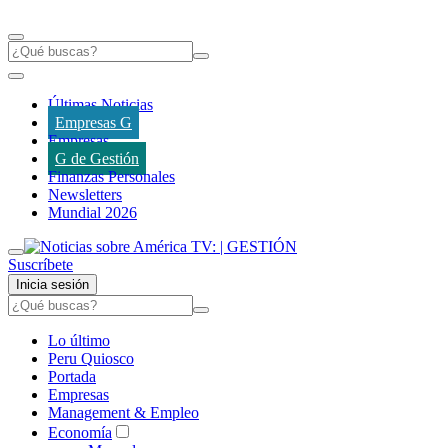
Últimas Noticias
Empresas G
Empresas
G de Gestión
Finanzas Personales
Newsletters
Mundial 2026
Suscríbete
Inicia sesión
Lo último
Peru Quiosco
Portada
Empresas
Management & Empleo
Economía