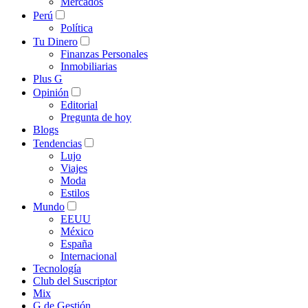
Mercados
Perú
Política
Tu Dinero
Finanzas Personales
Inmobiliarias
Plus G
Opinión
Editorial
Pregunta de hoy
Blogs
Tendencias
Lujo
Viajes
Moda
Estilos
Mundo
EEUU
México
España
Internacional
Tecnología
Club del Suscriptor
Mix
G de Gestión