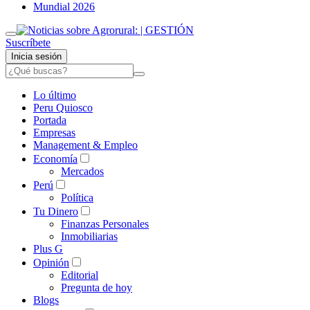
Mundial 2026
Suscríbete
Inicia sesión
Lo último
Peru Quiosco
Portada
Empresas
Management & Empleo
Economía
Mercados
Perú
Política
Tu Dinero
Finanzas Personales
Inmobiliarias
Plus G
Opinión
Editorial
Pregunta de hoy
Blogs