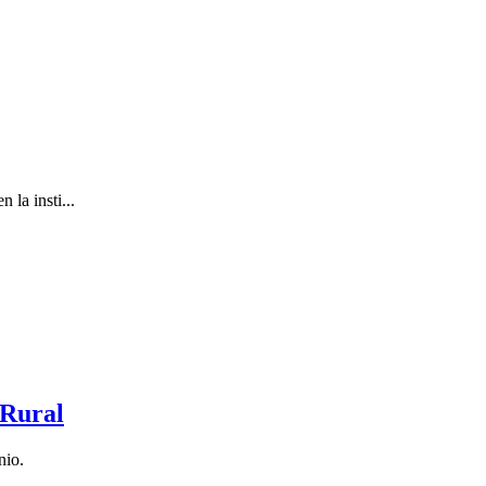
la insti...
 Rural
nio.