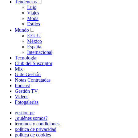
Tendencias
Lujo
Viajes
Moda
Estilos
Mundo
EEUU
México
España
Internacional
Tecnología
Club del Suscriptor
Mix
G de Gestión
Notas Contratadas
Podcast
Gestión TV
Videos
Fotogalerías
gestion.pe
¿quiénes somos?
términos y condiciones
política de privacidad
politica de cookies