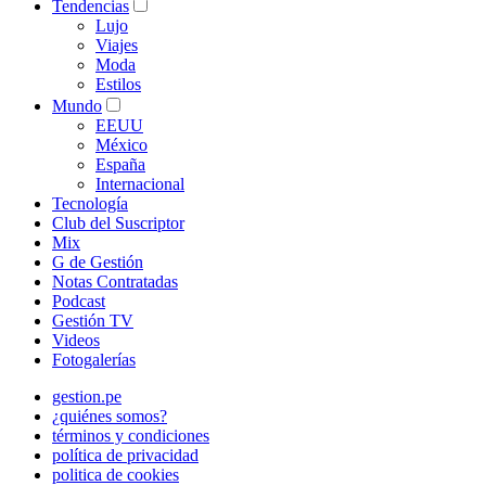
Tendencias
Lujo
Viajes
Moda
Estilos
Mundo
EEUU
México
España
Internacional
Tecnología
Club del Suscriptor
Mix
G de Gestión
Notas Contratadas
Podcast
Gestión TV
Videos
Fotogalerías
gestion.pe
¿quiénes somos?
términos y condiciones
política de privacidad
politica de cookies