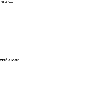
está c...
mbró a Marc...