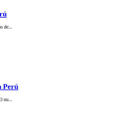
erú
s de...
n Perú
l nu...