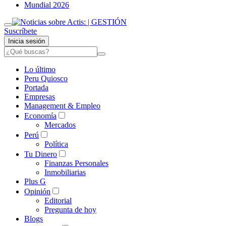
Mundial 2026
Suscríbete
Inicia sesión
Lo último
Peru Quiosco
Portada
Empresas
Management & Empleo
Economía
Mercados
Perú
Política
Tu Dinero
Finanzas Personales
Inmobiliarias
Plus G
Opinión
Editorial
Pregunta de hoy
Blogs