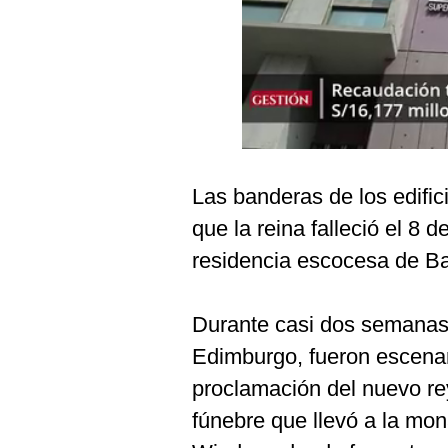
Podcast
Gestión TV
Videos
Fotogalerías
Las banderas de los edific
gestion.pe
que la reina falleció el 8
¿quiénes
residencia escocesa de Bal
Somos?
Términos
Durante casi dos semanas,
Y
Condiciones
Edimburgo, fueron escena
Política
proclamación del nuevo rey
De
Privacidad
fúnebre que llevó a la mo
Politica