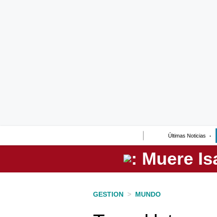
Lo último
Peru Quiosco
Portada
Empresas
Management & Empleo
Economía
Últimas Noticias
Mercados
Perú
Política
GESTION
>
MUNDO
Tu Dinero