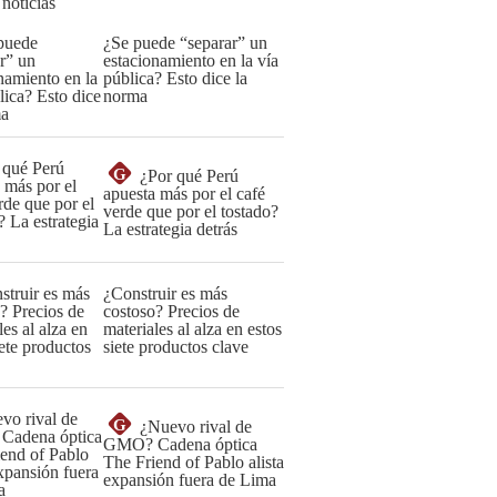
 noticias
¿Se puede “separar” un
estacionamiento en la vía
pública? Esto dice la
norma
G
¿Por qué Perú
apuesta más por el café
verde que por el tostado?
La estrategia detrás
¿Construir es más
costoso? Precios de
materiales al alza en estos
siete productos clave
G
¿Nuevo rival de
GMO? Cadena óptica
The Friend of Pablo alista
expansión fuera de Lima