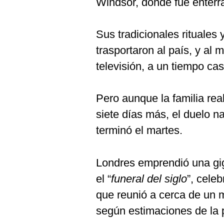
Windsor, donde fue enterr
De
Cookies
Preguntas
Sus tradicionales rituales
Frecuentes
trasportaron al país, y a
televisión, a un tiempo casi
Pero aunque la familia rea
siete días más, el duelo n
terminó el martes.
Londres emprendió una gig
el “
funeral del siglo
”, cele
que reunió a cerca de un m
según estimaciones de la p