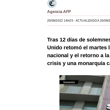
Estilos
Agencia AFP
Mundo
20/09/2022 14H25
- ACTUALIZADO A 20/09/
EEUU
México
Tras 12 días de solemnes
España
Unido retomó el martes la
Internacional
nacional y el retorno a l
crisis y una monarquía 
Tecnología
Club del Suscriptor
Mix
G de Gestión
Notas Contratadas