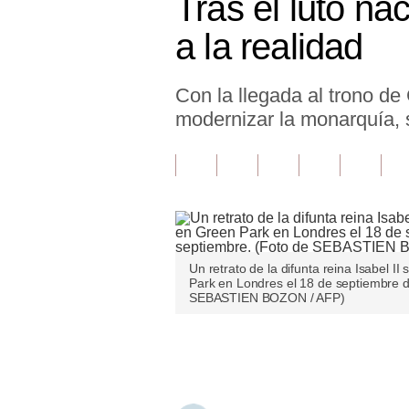
Tras el luto na
Finanzas Personales
a la realidad
Inmobiliarias
Con la llegada al trono de
Plus G
modernizar la monarquía, s
Opinión
Editorial
Pregunta de hoy
Blogs
Un retrato de la difunta reina Isabel II
Tendencias
Park en Londres el 18 de septiembre d
SEBASTIEN BOZON / AFP)
Lujo
Únete a nuestro canal
Viajes
Moda