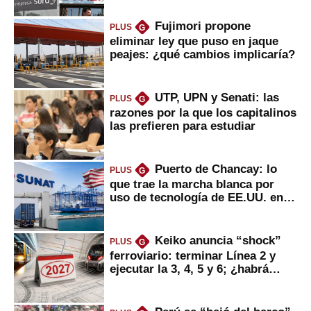
Fujimori propone
PLUS
G
eliminar ley que puso en jaque
peajes: ¿qué cambios implicaría?
UTP, UPN y Senati: las
PLUS
G
razones por la que los capitalinos
las prefieren para estudiar
Puerto de Chancay: lo
PLUS
G
que trae la marcha blanca por
uso de tecnología de EE.UU. en
mercancías
Keiko anuncia “shock”
PLUS
G
ferroviario: terminar Línea 2 y
ejecutar la 3, 4, 5 y 6; ¿habrá
avances?