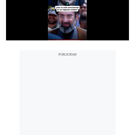
Notas Contratadas
Podcast
Gestión TV
Videos
Fotogalerías
gestion.pe
¿quiénes
Somos?
Términos
Y
Condiciones
Política
De
Privacidad