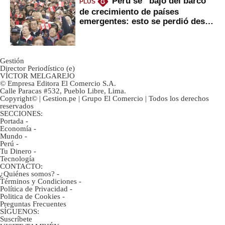
Perú se “bajó del barco”
PLUS
G
de crecimiento de países
emergentes: esto se perdió desde
2022
Gestión
Director Periodístico (e)
VÍCTOR MELGAREJO
© Empresa Editora El Comercio S.A.
Calle Paracas #532, Pueblo Libre, Lima.
Copyright© | Gestion.pe | Grupo El Comercio | Todos los derechos
reservados
SECCIONES:
Portada
-
Economía
-
Mundo
-
Perú
-
Tu Dinero
-
Tecnología
CONTACTO:
¿Quiénes somos?
-
Términos y Condiciones
-
Política de Privacidad
-
Politica de Cookies
-
Preguntas Frecuentes
SÍGUENOS:
Suscríbete