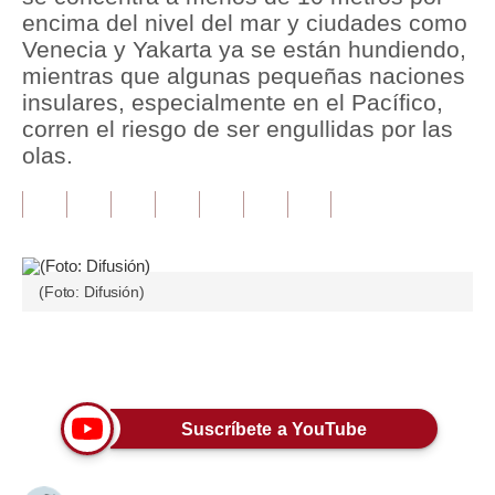
encima del nivel del mar y ciudades como
Tu Dinero
Venecia y Yakarta ya se están hundiendo,
mientras que algunas pequeñas naciones
Finanzas Personales
insulares, especialmente en el Pacífico,
corren el riesgo de ser engullidas por las
Inmobiliarias
olas.
Plus G
Opinión
Editorial
(Foto: Difusión)
Pregunta de hoy
Blogs
Únete a nuestro canal
Tendencias
Suscríbete a YouTube
Lujo
Viajes