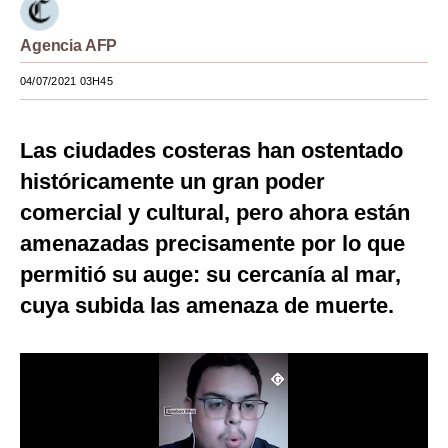
Moda
Agencia AFP
Estilos
04/07/2021 03H45
Mundo
Las ciudades costeras han ostentado
EEUU
históricamente un gran poder
México
comercial y cultural, pero ahora están
España
amenazadas precisamente por lo que
Internacional
permitió su auge: su cercanía al mar,
cuya subida las amenaza de muerte.
Tecnología
Club del Suscriptor
Mix
G de Gestión