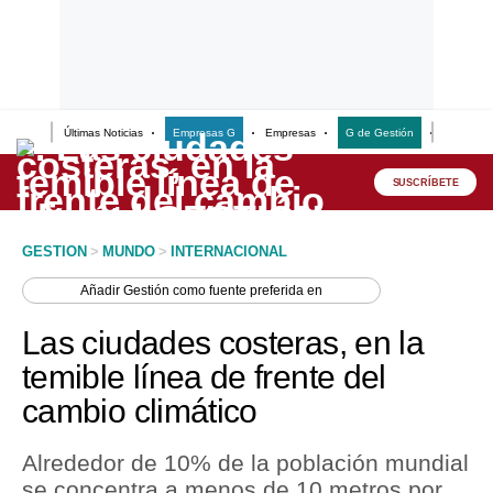
Últimas Noticias
Empresas G
Empresas
G de Gestión
Finanzas
Lo último
Peru Quiosco
SUSCRÍBETE
Portada
GESTION
>
MUNDO
>
INTERNACIONAL
Empresas
Añadir
Gestión
como fuente preferida en
Management & Empleo
Las ciudades costeras, en la
Economía
temible línea de frente del
cambio climático
Mercados
Perú
Alrededor de 10% de la población mundial
se concentra a menos de 10 metros por
Política