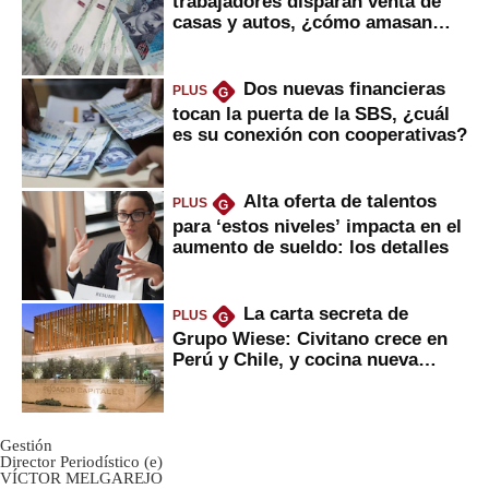
trabajadores disparan venta de
casas y autos, ¿cómo amasan
tanta liquidez?
Dos nuevas financieras
PLUS
G
tocan la puerta de la SBS, ¿cuál
es su conexión con cooperativas?
Alta oferta de talentos
PLUS
G
para ‘estos niveles’ impacta en el
aumento de sueldo: los detalles
La carta secreta de
PLUS
G
Grupo Wiese: Civitano crece en
Perú y Chile, y cocina nueva
marca
Gestión
Director Periodístico (e)
VÍCTOR MELGAREJO