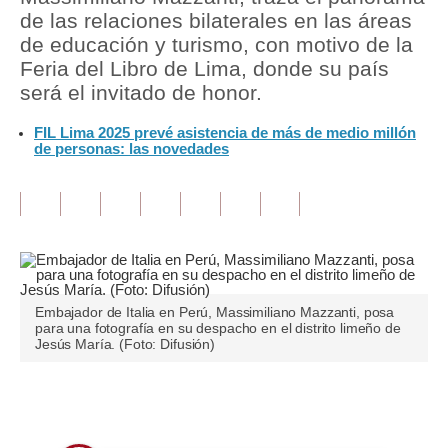
de las relaciones bilaterales en las áreas
Tu Dinero
de educación y turismo, con motivo de la
Feria del Libro de Lima, donde su país
Finanzas Personales
será el invitado de honor.
Inmobiliarias
FIL Lima 2025 prevé asistencia de más de medio millón
de personas: las novedades
Plus G
Opinión
Editorial
Pregunta de hoy
Embajador de Italia en Perú, Massimiliano Mazzanti, posa
Blogs
para una fotografía en su despacho en el distrito limeño de
Jesús María. (Foto: Difusión)
Tendencias
Lujo
Únete a nuestro canal
Viajes