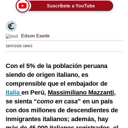
Suscríbete a YouTube
Moda
Estilos
Mundo
Edson Eaerle
EEUU
19/07/2025 19H03
México
Con el 5% de la población peruana
España
siendo de origen italiano, es
Internacional
comprensible que el embajador de
Tecnología
Italia
en Perú,
Massimiliano Mazzanti
,
Club del Suscriptor
se sienta “
como en casa
” en un país
con dos millones de descendientes de
Mix
inmigrantes italianos; además, hay
G de Gestión
más de 45,000 italianos registrados, el