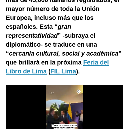
Notas Contratadas
mayor número de toda la Unión
Europea, incluso más que los
Podcast
españoles. Esta “
gran
Gestión TV
representatividad
” -subraya el
Videos
diplomático- se traduce en una
“
Fotogalerías
cercanía cultural, social y académica
”
que brillará en la próxima
Feria del
Libro de Lima
(
FIL Lima
).
gestion.pe
¿quiénes
Somos?
Términos
Y
Condiciones
Política
De
Privacidad