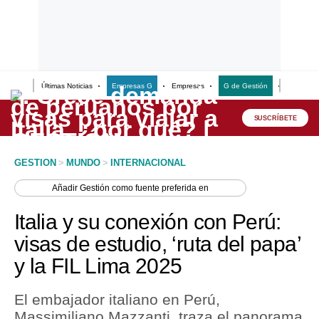
Últimas Noticias
Empresas G
Empresas
G de Gestión
Finanzas
Lo último
Peru Quiosco
SUSCRÍBETE
Portada
GESTION
>
MUNDO
>
INTERNACIONAL
Empresas
Añadir
Gestión
como fuente preferida en
Management & Empleo
Italia y su conexión con Perú:
Economía
visas de estudio, ‘ruta del papa’
y la FIL Lima 2025
Mercados
Perú
El embajador italiano en Perú,
Massimiliano Mazzanti, traza el panorama
Política