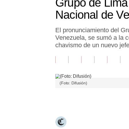
Grupo de Lima 
Finanzas Personales
Nacional de V
Inmobiliarias
El pronunciamiento del Gr
Plus G
Venezuela, se sumó a la c
Opinión
chavismo de un nuevo jefe 
Editorial
Pregunta de hoy
Blogs
(Foto: Difusión)
Tendencias
Únete a nuestro canal
Lujo
Viajes
Moda