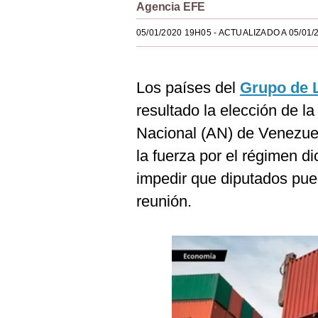
Agencia EFE
Estilos
05/01/2020 19H05
- ACTUALIZADO A 05/01/
Mundo
EEUU
Los países del
Grupo de
México
resultado la elección de l
España
Nacional (AN) de Venezue
la fuerza por el régimen di
Internacional
impedir que diputados pue
Tecnología
reunión.
Club del Suscriptor
Mix
G de Gestión
Notas Contratadas