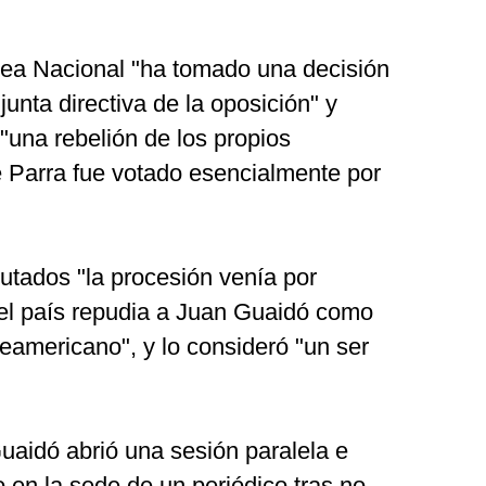
lea Nacional "ha tomado una decisión
nta directiva de la oposición" y
"una rebelión de los propios
e Parra fue votado esencialmente por
putados "la procesión venía por
"el país repudia a Juan Guaidó como
teamericano", y lo consideró "un ser
uaidó abrió una sesión paralela e
o en la sede de un periódico tras no