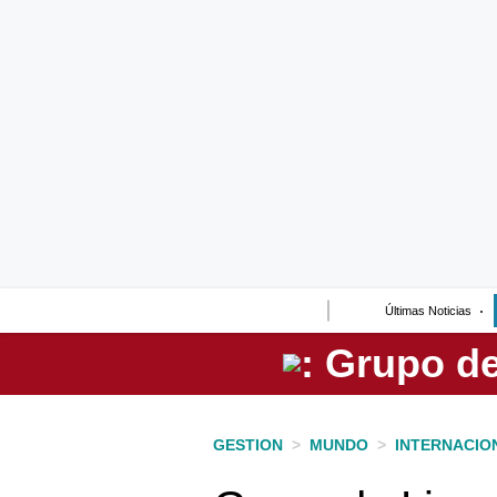
Lo último
Peru Quiosco
Portada
Empresas
Management & Empleo
Economía
Últimas Noticias
Mercados
Perú
Política
GESTION
>
MUNDO
>
INTERNACIO
Tu Dinero