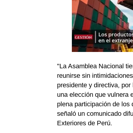
Podcast
Gestión TV
Videos
Fotogalerías
"La Asamblea Nacional tie
gestion.pe
reunirse sin intimidaciones
¿quiénes
Somos?
presidente y directiva, po
Términos
una elección que vulnera 
Y
Condiciones
plena participación de los
Política
señaló un comunicado difu
De
Privacidad
Exteriores de Perú.
Politica