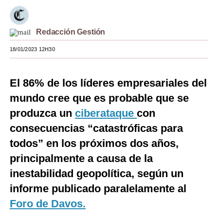
Moda
Redacción Gestión
Estilos
18/01/2023 12H30
Mundo
EEUU
El 86% de los líderes empresariales del
México
mundo cree que es probable que se
produzca un
ciberataque
con
España
consecuencias “catastróficas para
Internacional
todos” en los próximos dos años,
Tecnología
principalmente a causa de la
Club del Suscriptor
inestabilidad geopolítica, según un
informe publicado paralelamente al
Mix
Foro de Davos.
G de Gestión