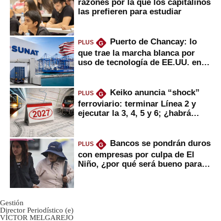
razones por la que los capitalinos
las prefieren para estudiar
Puerto de Chancay: lo
PLUS
G
que trae la marcha blanca por
uso de tecnología de EE.UU. en
mercancías
Keiko anuncia “shock”
PLUS
G
ferroviario: terminar Línea 2 y
ejecutar la 3, 4, 5 y 6; ¿habrá
avances?
Bancos se pondrán duros
PLUS
G
con empresas por culpa de El
Niño, ¿por qué será bueno para
ahorristas?
Gestión
Director Periodístico (e)
VÍCTOR MELGAREJO