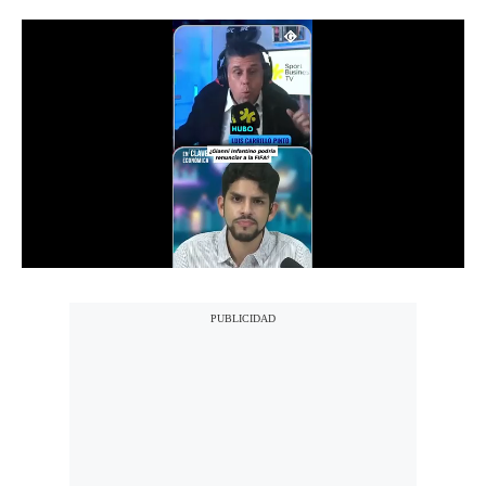
Notas Contratadas
Podcast
Gestión TV
Videos
Fotogalerías
gestion.pe
¿quiénes
Somos?
Términos
Y
Condiciones
Política
De
Privacidad