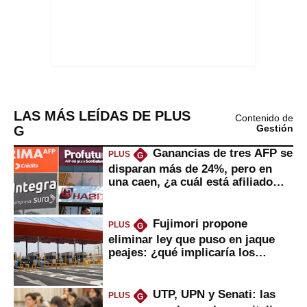
LAS MÁS LEÍDAS DE PLUS
Contenido de
G
Gestión
Ganancias de tres AFP se
PLUS
G
disparan más de 24%, pero en
una caen, ¿a cuál está afiliado
usted?
Fujimori propone
PLUS
G
eliminar ley que puso en jaque
peajes: ¿qué implicaría los
usuarios?
UTP, UPN y Senati: las
PLUS
G