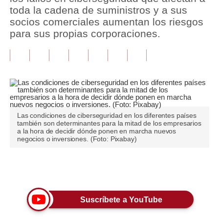
toda la cadena de suministros y a sus
Tu Dinero
socios comerciales aumentan los riesgos
para sus propias corporaciones.
Finanzas Personales
Inmobiliarias
Plus G
Opinión
Las condiciones de ciberseguridad en los diferentes países
Editorial
también son determinantes para la mitad de los empresarios
a la hora de decidir dónde ponen en marcha nuevos
Pregunta de hoy
negocios o inversiones. (Foto: Pixabay)
Blogs
Únete a nuestro canal
Tendencias
Lujo
Suscríbete a YouTube
Viajes