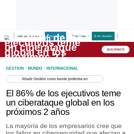
Últimas Noticias
Empresas G
Empresas
G de Gestión
Finanzas
Lo último
Peru Quiosco
SUSCRÍBETE
Portada
GESTION
>
MUNDO
>
INTERNACIONAL
Empresas
Añadir
Gestión
como fuente preferida en
Management & Empleo
El 86% de los ejecutivos teme
Economía
un ciberataque global en los
próximos 2 años
Mercados
Perú
La mayoría de los empresarios cree que
los fallos en ciberseguridad que afectan a
Política