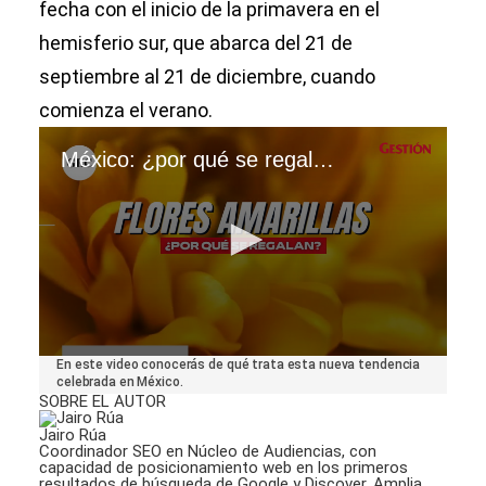
fecha con el inicio de la primavera en el
hemisferio sur, que abarca del 21 de
septiembre al 21 de diciembre, cuando
comienza el verano.
México: ¿por qué se regalan flores amarillas los 21 de marzo?
0
En este video conocerás de qué trata esta nueva tendencia
seconds
celebrada en México.
of
SOBRE EL AUTOR
1
minute,
Jairo Rúa
19
Coordinador SEO en Núcleo de Audiencias, con
seconds
capacidad de posicionamiento web en los primeros
resultados de búsqueda de Google y Discover. Amplia