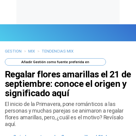
GESTION
>
MIX
>
TENDENCIAS MIX
Últimas Noticias
Añadir
Gestión
como fuente preferida en
Mi Bolsillo
Regalar flores amarillas el 21 de
Respuestas
septiembre: conoce el origen y
significado aquí
Gente
El inicio de la Primavera, pone románticos a las
Vida Laboral
personas y muchas parejas se animaron a regalar
flores amarillas, pero, ¿cuál es el motivo? Revísalo
Tendencias Mix
aquí.
Sports