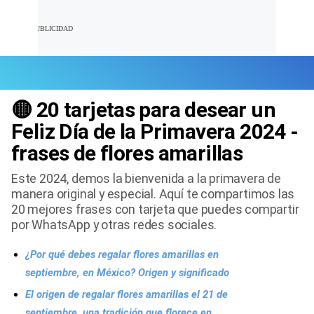
🟡 20 tarjetas para desear un
Últimas Noticias
Feliz Día de la Primavera 2024 -
frases de flores amarillas
Mi Bolsillo
Este 2024, demos la bienvenida a la primavera de
Respuestas
manera original y especial. Aquí te compartimos las
20 mejores frases con tarjeta que puedes compartir
Gente
por WhatsApp y otras redes sociales.
Vida Laboral
¿Por qué debes regalar flores amarillas en
septiembre, en México? Origen y significado
Tendencias Mix
El origen de regalar flores amarillas el 21 de
Sports
septiembre, una tradición que florece en