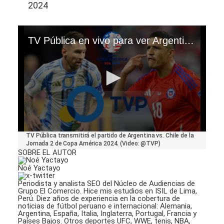
2024
TV Pública en vivo para ver Argentina vs. Chile de la Copa América 2024 (Video: TVP)
0
TV Pública transmitirá el partido de Argentina vs. Chile de la
seconds
Jornada 2 de Copa América 2024. (Video: @TVP)
of
SOBRE EL AUTOR
47
seconds
Noé Yactayo
Periodista y analista SEO del Núcleo de Audiencias de
Grupo El Comercio. Hice mis estudios en ISIL de Lima,
Perú. Diez años de experiencia en la cobertura de
noticias de fútbol peruano e internacional: Alemania,
Argentina, España, Italia, Inglaterra, Portugal, Francia y
Países Bajos. Otros deportes UFC, WWE, tenis, NBA,