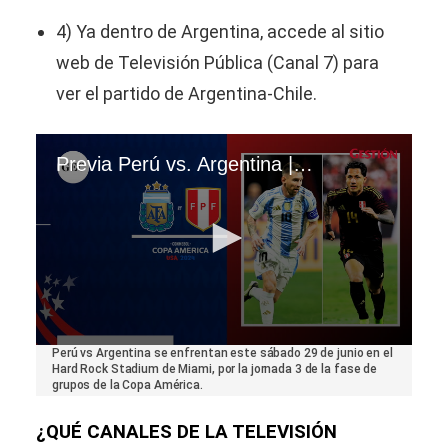
4) Ya dentro de Argentina, accede al sitio
web de Televisión Pública (Canal 7) para
ver el partido de Argentina-Chile.
Previa Perú vs. Argentina | Cuotas Apuestas | Copa América 2024
0
Perú vs Argentina se enfrentan este sábado 29 de junio en el
seconds
Hard Rock Stadium de Miami, por la jornada 3 de la fase de
of
grupos de la Copa América.
1
minute,
¿QUÉ CANALES DE LA TELEVISIÓN
58
seconds