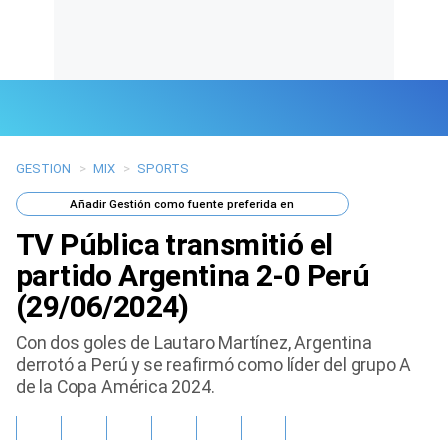
GESTION
>
MIX
>
SPORTS
Últimas Noticias
Añadir
Gestión
como fuente preferida en
Mi Bolsillo
TV Pública transmitió el
Respuestas
partido Argentina 2-0 Perú
(29/06/2024)
Gente
Con dos goles de Lautaro Martínez, Argentina
Vida Laboral
derrotó a Perú y se reafirmó como líder del grupo A
de la Copa América 2024.
Tendencias Mix
Sports