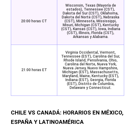
Wisconsin, Texas (Mayoría de
estados), Tennessee (CST),
Dakota del Sur (CST), Oklahoma,
Dakota del Norte (CST), Nebraska
20:00 horas CT
(CST), Minnesota, Mississippi,
Misuri, Michigan (CST), Kentucky
(CST), Kansas (CST), Iowa, Indiana
(CST), Illinois, Florida (CST),
Arkansas y Alabama.
Virginia Occidental, Vermont,
Tennessee (EST), Carolina del Sur,
Rhode Island, Pensilvania, Ohio,
Carolina del Norte, Nueva York,
Nueva Jersey, Nuevo Hampshire,
21:00 horas ET
Michigan (EST), Massachusetts,
Maryland, Maine, Kentucky (EST),
Indiana (EST), Georgia, Florida
(EST), Distrito de Columbia,
Delaware y Connecticut.
CHILE VS CANADÁ: HORARIOS EN MÉXICO,
ESPAÑA Y LATINOAMÉRICA