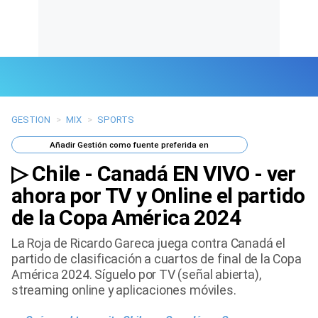
GESTION
>
MIX
>
SPORTS
Últimas Noticias
Añadir
Gestión
como fuente preferida en
Mi Bolsillo
▷ Chile - Canadá EN VIVO - ver
Respuestas
ahora por TV y Online el partido
de la Copa América 2024
Gente
La Roja de Ricardo Gareca juega contra Canadá el
Vida Laboral
partido de clasificación a cuartos de final de la Copa
América 2024. Síguelo por TV (señal abierta),
Tendencias Mix
streaming online y aplicaciones móviles.
Sports