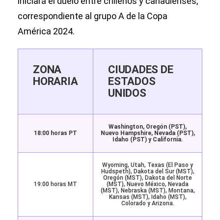
iniciará el duelo entre chilenos y canadienses,
correspondiente al grupo A de la Copa
América 2024.
ZONA
CIUDADES DE
HORARIA
ESTADOS
UNIDOS
Washington, Oregón (PST),
18:00 horas PT
Nuevo Hampshire, Nevada (PST),
Idaho (PST) y California.
Wyoming, Utah, Texas (El Paso y
Hudspeth), Dakota del Sur (MST),
Oregón (MST), Dakota del Norte
19:00 horas MT
(MST), Nuevo México, Nevada
(MST), Nebraska (MST), Montana,
Kansas (MST), Idaho (MST),
Colorado y Arizona.