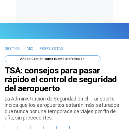
GESTION
>
MIX
>
RESPUESTAS
Últimas Noticias
Añadir
Gestión
como fuente preferida en
Mi Bolsillo
TSA: consejos para pasar
Respuestas
rápido el control de seguridad
del aeropuerto
Gente
La Administración de Seguridad en el Transporte
Vida Laboral
indica que los aeropuertos estarán más saturados
que nunca por una temporada de viajes por fin de
Tendencias Mix
año, sin precedentes.
Sports