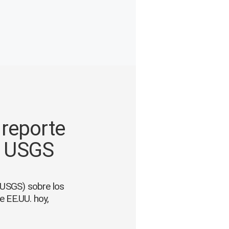
 reporte
a USGS
 (USGS) sobre los
e EE.UU. hoy,