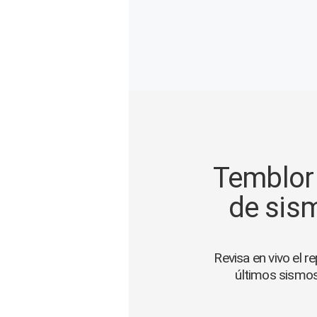
Gente
Vida Laboral
Tendencias Mix
Sports
Temblor 
de sism
Revisa en vivo el r
últimos sismos 