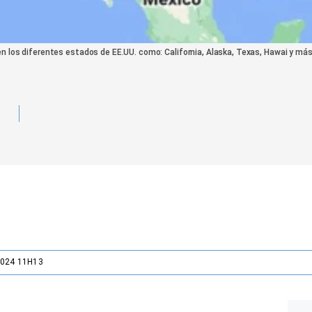
n los diferentes estados de EE.UU. como: California, Alaska, Texas, Hawai y más
2024 11H13