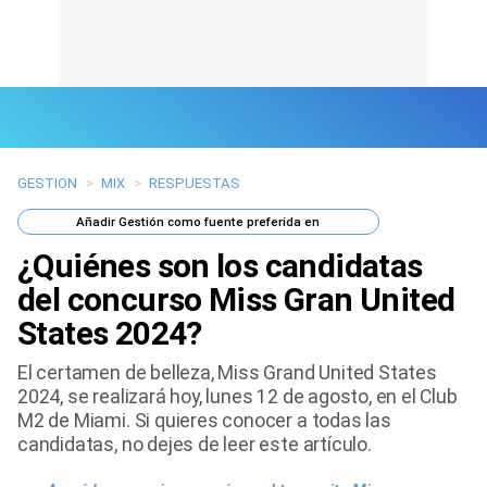
GESTION
>
MIX
>
RESPUESTAS
Últimas Noticias
Añadir
Gestión
como fuente preferida en
Mi Bolsillo
¿Quiénes son los candidatas
Respuestas
del concurso Miss Gran United
States 2024?
Gente
El certamen de belleza, Miss Grand United States
Vida Laboral
2024, se realizará hoy, lunes 12 de agosto, en el Club
M2 de Miami. Si quieres conocer a todas las
Tendencias Mix
candidatas, no dejes de leer este artículo.
Sports