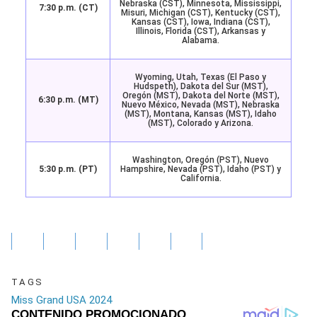
Nebraska (CST), Minnesota, Mississippi,
7:30 p.m. (CT)
Misuri, Michigan (CST), Kentucky (CST),
Kansas (CST), Iowa, Indiana (CST),
Illinois, Florida (CST), Arkansas y
Alabama.
Wyoming, Utah, Texas (El Paso y
Hudspeth), Dakota del Sur (MST),
Oregón (MST), Dakota del Norte (MST),
6:30 p.m. (MT)
Nuevo México, Nevada (MST), Nebraska
(MST), Montana, Kansas (MST), Idaho
(MST), Colorado y Arizona.
Washington, Oregón (PST), Nuevo
5:30 p.m. (PT)
Hampshire, Nevada (PST), Idaho (PST) y
California.
TAGS
Miss Grand USA 2024