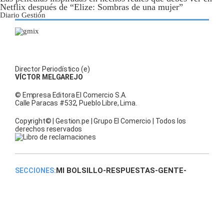
Netflix después de “Elize: Sombras de una mujer”
Diario Gestión
Director Periodístico (e)
VÍCTOR MELGAREJO
© Empresa Editora El Comercio S.A.
Calle Paracas #532, Pueblo Libre, Lima.
Copyright© | Gestion.pe | Grupo El Comercio | Todos los
derechos reservados
MI BOLSILLO
-
RESPUESTAS
-
GENTE
-
SECCIONES:
VIDA LABORAL
-
TENDENCIAS MIX
-
SPORTS
¿QUIÉNES SOMOS?
-
CONTACTO:
TÉRMINOS Y CONDICIONES
-
POLÍTICA DE PRIVACIDAD