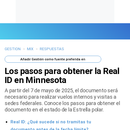
GESTION
>
MIX
>
RESPUESTAS
Últimas Noticias
Añadir
Gestión
como fuente preferida en
Mi Bolsillo
Los pasos para obtener la Real
Respuestas
ID en Minnesota
A partir del 7 de mayo de 2025, el documento será
Gente
necesario para realizar vuelos internos y visitas a
sedes federales. Conoce los pasos para obtener el
Vida Laboral
documento en el estado de la Estrella polar.
Tendencias Mix
Real ID: ¿Qué sucede si no tramitas tu
Sports
documento antes de la fecha límite?