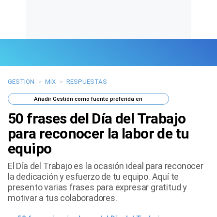
GESTION
>
MIX
>
RESPUESTAS
Últimas Noticias
Añadir
Gestión
como fuente preferida en
Mi Bolsillo
50 frases del Día del Trabajo
Respuestas
para reconocer la labor de tu
equipo
Gente
El Día del Trabajo es la ocasión ideal para reconocer
Vida Laboral
la dedicación y esfuerzo de tu equipo. Aquí te
presento varias frases para expresar gratitud y
Tendencias Mix
motivar a tus colaboradores.
Sports