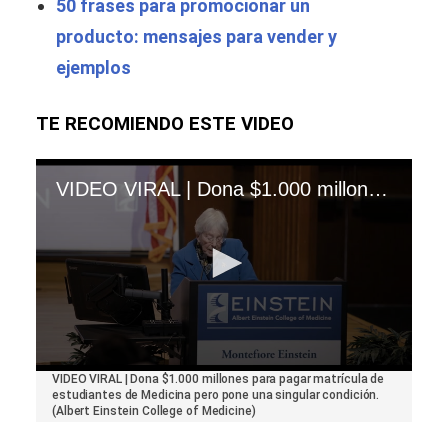
50 frases para promocionar un
producto: mensajes para vender y
ejemplos
TE RECOMIENDO ESTE VIDEO
VIDEO VIRAL | Dona $1.000 millones para pagar matrícula de estudiantes de Medicina pero pone una singular condición. (Albert Einstein College of Medicine)
0
VIDEO VIRAL | Dona $1.000 millones para pagar matrícula de
seconds
estudiantes de Medicina pero pone una singular condición.
of
(Albert Einstein College of Medicine)
44
seconds