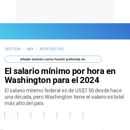
GESTION
>
MIX
>
RESPUESTAS
Últimas Noticias
Añadir
Gestión
como fuente preferida en
Mi Bolsillo
El salario mínimo por hora en
Respuestas
Washington para el 2024
El salario mínimo federal es de US$7.50 desde hace
Gente
una década, pero Washington tiene el salario estatal
más alto del país.
Vida Laboral
Tendencias Mix
Sports