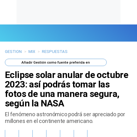
GESTION
>
MIX
>
RESPUESTAS
Últimas Noticias
Añadir
Gestión
como fuente preferida en
Mi Bolsillo
Eclipse solar anular de octubre
Respuestas
2023: así podrás tomar las
fotos de una manera segura,
Gente
según la NASA
Vida Laboral
El fenómeno astronómico podrá ser apreciado por
millones en el continente americano.
Tendencias Mix
Sports