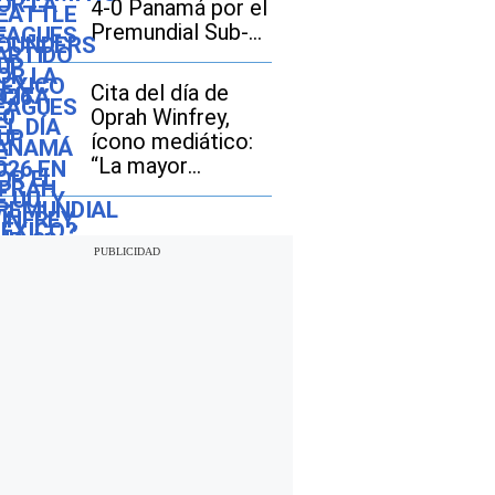
4-0 Panamá por el
Premundial Sub-
20
Cita del día de
Oprah Winfrey,
ícono mediático:
“La mayor
aventura que
puedes
emprender es vivir
la vida de tus
sueños”