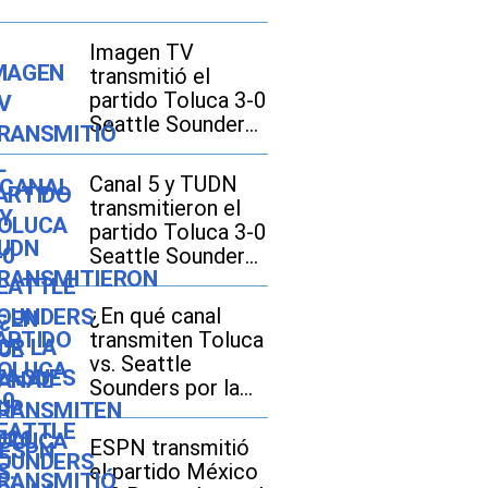
Imagen TV
transmitió el
partido Toluca 3-0
Seattle Sounders
por la Leagues
Cup 2026
Canal 5 y TUDN
transmitieron el
partido Toluca 3-0
Seattle Sounders
por la Leagues
Cup 2026
¿En qué canal
transmiten Toluca
vs. Seattle
Sounders por la
Leagues Cup 2026
en EE.UU. y
ESPN transmitió
México?
el partido México