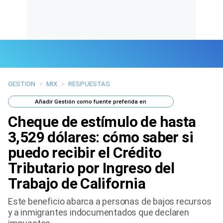
GESTION
>
MIX
>
RESPUESTAS
Últimas Noticias
Añadir
Gestión
como fuente preferida en
Mi Bolsillo
Cheque de estímulo de hasta
Respuestas
3,529 dólares: cómo saber si
puedo recibir el Crédito
Gente
Tributario por Ingreso del
Vida Laboral
Trabajo de California
Tendencias Mix
Este beneficio abarca a personas de bajos recursos
y a inmigrantes indocumentados que declaren
Sports