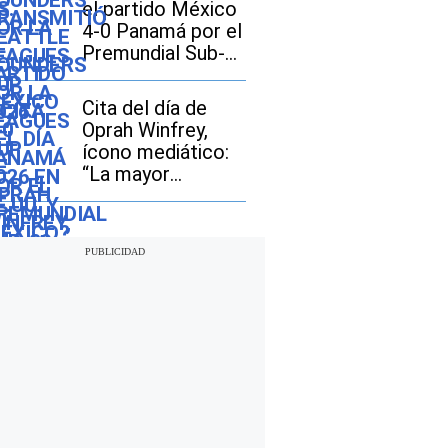
el partido México
4-0 Panamá por el
Premundial Sub-
20
Cita del día de
Oprah Winfrey,
ícono mediático:
“La mayor
aventura que
puedes
emprender es vivir
la vida de tus
sueños”