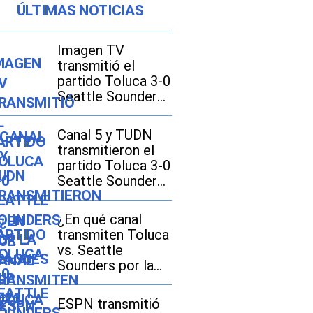
ÚLTIMAS NOTICIAS
Imagen TV
transmitió el
partido Toluca 3-0
Seattle Sounders
por la Leagues
Cup 2026
Canal 5 y TUDN
transmitieron el
partido Toluca 3-0
Seattle Sounders
por la Leagues
Cup 2026
¿En qué canal
transmiten Toluca
vs. Seattle
Sounders por la
Leagues Cup 2026
en EE.UU. y
ESPN transmitió
México?